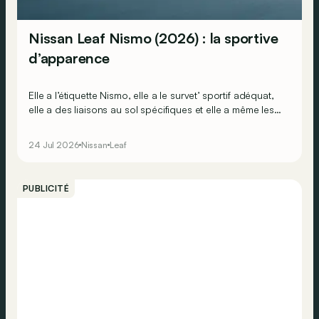
Nissan Leaf Nismo (2026) : la sportive
d’apparence
Elle a l’étiquette Nismo, elle a le survet’ sportif adéquat,
elle a des liaisons au sol spécifiques et elle a même les
sièges baquets Recaro ! Mais Nissan n’aurait-il pas
oublié un « petit détail » au moment de développer la
24 Jul 2026
Nissan
Leaf
version sportive de sa nouvelle Leaf ?
PUBLICITÉ