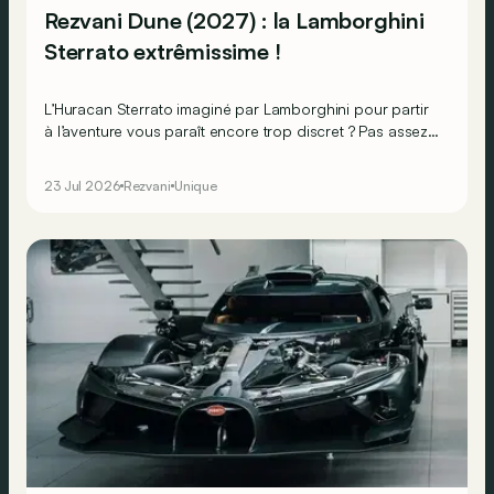
Rezvani Dune (2027) : la Lamborghini
Sterrato extrêmissime !
L’Huracan Sterrato imaginé par Lamborghini pour partir
à l’aventure vous paraît encore trop discret ? Pas assez
haut perché ? Pas assez spectaculaire ? Pas de panique,
le préparateur américain Rezvani devrait avoir la
23 Jul 2026
Rezvani
Unique
solution. Voici la Dune, une supercar de 800 ch
capable de quitter l'asphalte... et le plancher des vaches
!