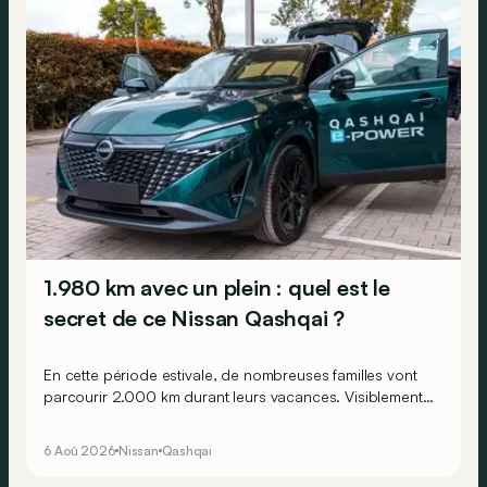
1.980 km avec un plein : quel est le
secret de ce Nissan Qashqai ?
En cette période estivale, de nombreuses familles vont
parcourir 2.000 km durant leurs vacances. Visiblement,
en optant pour le Nissan Qashqai e-Power, il serait
possible de couvrir toute cette distance… sans devoir
6 Aoû 2026
Nissan
Qashqai
chercher la moindre pompe à carburant, ni borne de
recharge. Est-ce vrai ?