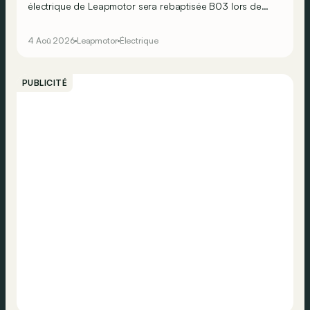
électrique de Leapmotor sera rebaptisée B03 lors de
son arrivée en Europe et en Belgique.
4 Aoû 2026
Leapmotor
Électrique
PUBLICITÉ