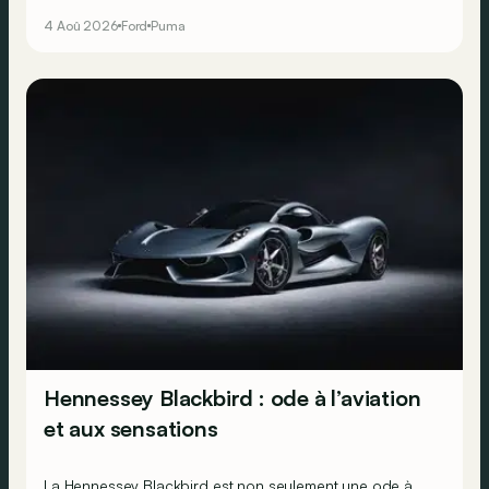
électrique plus stylée.
4 Aoû 2026
Ford
Puma
Hennessey Blackbird : ode à l’aviation
et aux sensations
La Hennessey Blackbird est non seulement une ode à