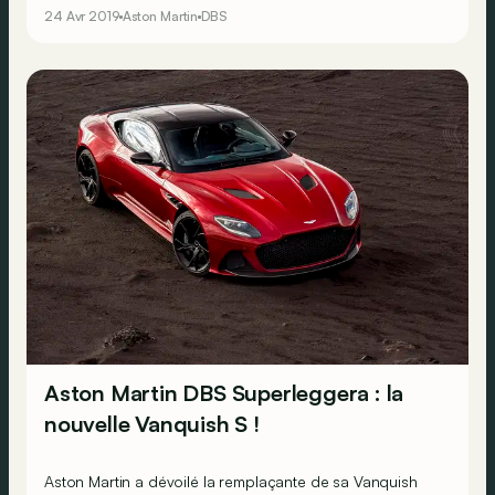
rendre ses 725 ch encore plus désirables&nbsp;?
24 Avr 2019
Aston Martin
DBS
Aston Martin DBS Superleggera : la
nouvelle Vanquish S !
Aston Martin a dévoilé la remplaçante de sa Vanquish