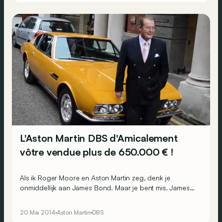
L'Aston Martin DBS d'Amicalement
vôtre vendue plus de 650.000 € !
Als ik Roger Moore en Aston Martin zeg, denk je
onmiddellijk aan James Bond. Maar je bent mis. James
Bond reed inderdaad met een handvol Aston Martins in
verschillende avonturen, maar nooit niet met Sir Roger
20 Mai 2014
Aston Martin
DBS
Moore. We zagen hem wel achter het stuur van een