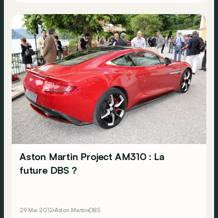
Chevrolet Impala in
Live and let die
, een AMC Hornet in
The man with the golden gun
, een Lotus Esprit in
The spy
who loved me
en
For your eyes only
, een Range Rover in
Octopussy
en een Ford LTD in
A view to a kill
. Maar nooit
een Aston Martin.
Aston Martin Project AM310 : La
future DBS ?
29 Mai 2012
Aston Martin
DBS