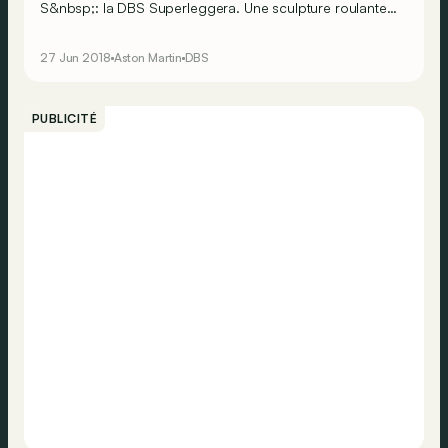
S&nbsp;: la DBS Superleggera. Une sculpture roulante
qui mélange deux appellations mythiques. Et surtout qui
mixe grâce, puissance et légèreté&nbsp;!
27 Jun 2018
Aston Martin
DBS
PUBLICITÉ