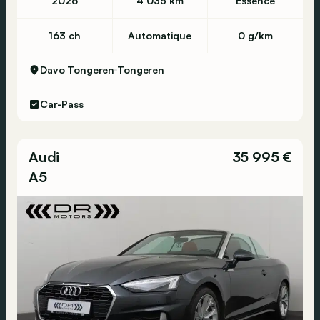
2026
4 035 km
Essence
163 ch
Automatique
0 g/km
Davo Tongeren
Tongeren
Car-Pass
Audi
35 995 €
A5