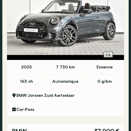
1/6
2025
7 730 km
Essence
163 ch
Automatique
0 g/km
BMW Jorssen Zuid
Aartselaar
Car-Pass
BMW
37 900 €