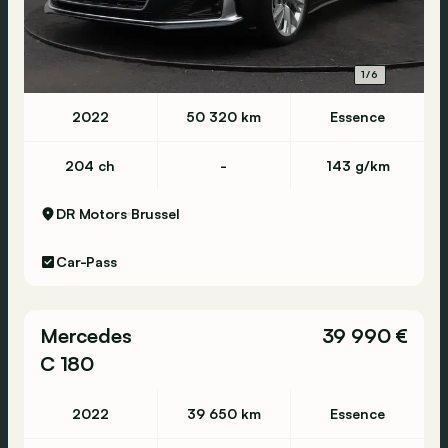
1/6
2022
50 320 km
Essence
204 ch
-
143 g/km
DR Motors
Brussel
Car-Pass
Mercedes
39 990 €
C 180
2022
39 650 km
Essence