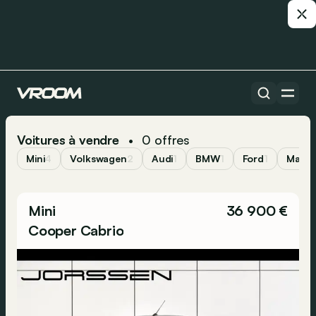
Voitures à vendre
0
offres
•
Mini
4
Volkswagen
2
Audi
1
BMW
1
Ford
1
Mazd
Mini
36 900 €
Cooper Cabrio