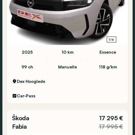
1/6
2025
10 km
Essence
99 ch
Manuelle
118 g/km
Dex
Hooglede
Car-Pass
Škoda
17 295 €
Fabia
17 995 €