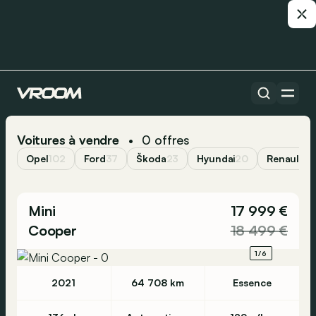
Voitures à vendre
0
offres
•
Opel
102
Ford
37
Škoda
23
Hyundai
20
Renault
19
Mini
17 999 €
Cooper
18 499 €
1/6
2021
64 708 km
Essence