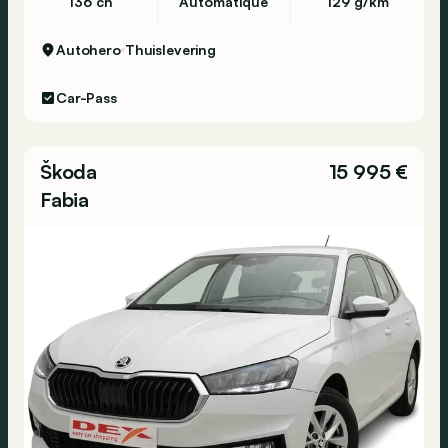
136 ch
Automatique
129 g/km
Autohero
Thuislevering
Car-Pass
Škoda
15 995 €
Fabia