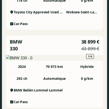
178 ch
Automatique
0 g/km
Toyota City Approved Used Woluwe
Woluwe-Saint-Lambert
Car-Pass
BMW
38 899 €
330
43 899 €
1/6
2024
70 973 km
Hybride
292 ch
Automatique
0 g/km
BMW Beliën Lommel
Lommel
Car-Pass