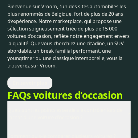
Bienvenue sur Vroom, l’un des sites automobiles les
plus renommés de Belgique, fort de plus de 20 ans
d’expérience. Notre marketplace, qui propose une
sélection soigneusement triée de plus de 15 000
voitures d’occasion, reflète notre engagement envers
la qualité. Que vous cherchiez une citadine, un SUV
abordable, un break familial performant, une
youngtimer ou une classique intemporelle, vous la
trouverez sur Vroom.
Nous collaborons étroitement avec des
En savoir plus
concessionnaires et partenaires de confiance pour
FAQs voitures d’occasion
vous proposer des offres compétitives sur les
voitures d’occasion, ainsi que sur le financement et
l’assurance. Attachés à la transparence, nous vous
Quels sont les points essentiels à contrôler lors de
invitons à partager vos expériences avec nous. Que
l'achat d'une voiture d'occasion ?
ce soit pour nous faire part d’un achat avec un
L'achat d'une voiture d'occasion commence par les
concessionnaire ou pour signaler un détail
Comment puis-je comparer plusieurs voitures ?
documents : certificat d'immatriculation, certificat de