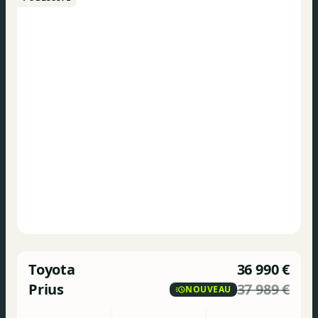
Toyota
36 990 €
Prius
37 989 €
NOUVEAU