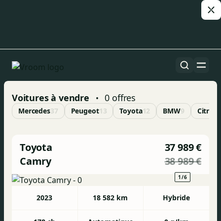
Voitures à vendre
0
offres
•
Mercedes
37
Peugeot
13
Toyota
12
BMW
9
Citroë
Toyota
37 989 €
Camry
38 989 €
1/6
2023
18 582 km
Hybride