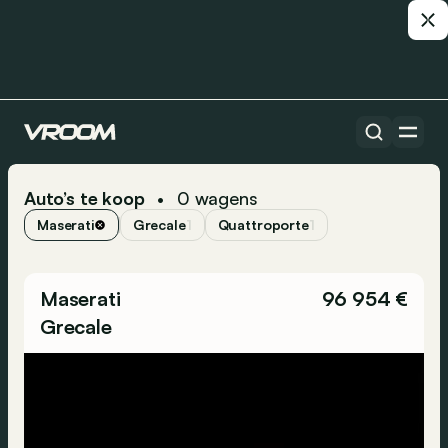
Auto’s te koop
0
wagens
•
Maserati
Grecale
1
Quattroporte
1
Maserati
96 954 €
Grecale