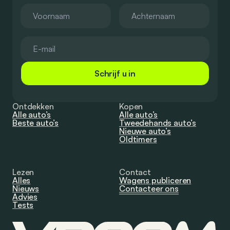
Schrijf u in
Ontdekken
Kopen
Alle auto’s
Alle auto’s
Beste auto’s
Tweedehands auto’s
Nieuwe auto’s
Oldtimers
Lezen
Contact
Alles
Wagens publiceren
Nieuws
Contacteer ons
Advies
Tests