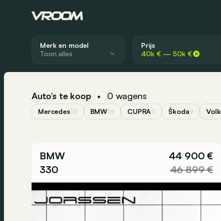
Merk en model
Prijs
40k € — 50k €
Auto’s te koop
0
wagens
•
Mercedes
18
BMW
16
CUPRA
9
Škoda
9
Vol
BMW
44 900 €
330
46 899 €