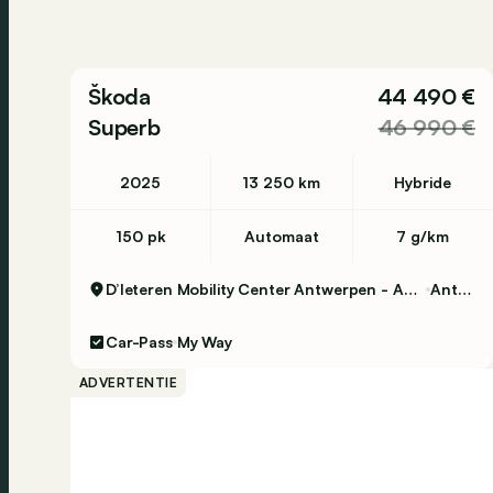
Škoda
44 490 €
Superb
46 990 €
2025
13 250 km
Hybride
150 pk
Automaat
7 g/km
D’Ieteren Mobility Center Antwerpen - Audi, Volkswagen & Commercial Vehicles
Antwerpen
Car-Pass
My Way
ADVERTENTIE