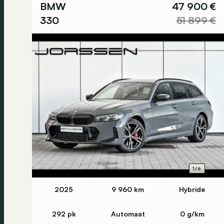
BMW
47 900 €
330
51 899 €
1/6
2025
9 960 km
Hybride
292 pk
Automaat
0 g/km