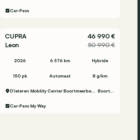
Car-Pass
CUPRA
46 990 €
Leon
50 990 €
2026
6 576 km
Hybride
150 pk
Automaat
8 g/km
D’Ieteren Mobility Center Boortmeerbeek - Volkswagen & Commercial Vehicles
Boortmeerbeek
Car-Pass
My Way