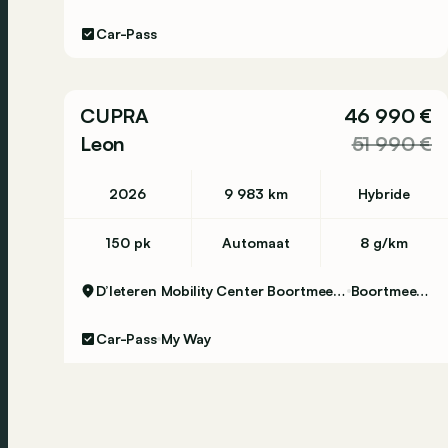
Car-Pass
CUPRA
46 990 €
Leon
51 990 €
2026
9 983 km
Hybride
150 pk
Automaat
8 g/km
D’Ieteren Mobility Center Boortmeerbeek - Audi
Boortmeerbeek
Car-Pass
My Way