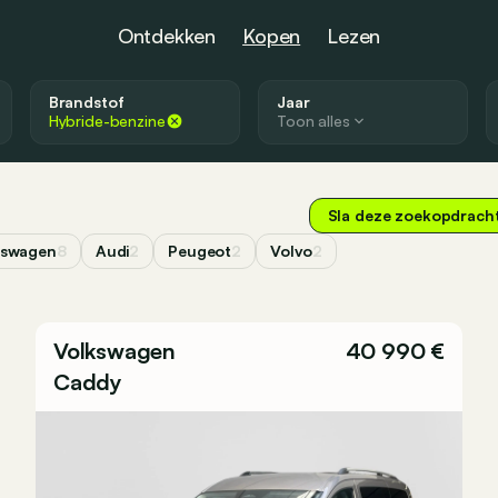
Ontdekken
Kopen
Lezen
Brandstof
Jaar
Hybride-benzine
Toon alles
Sla deze zoekopdrach
kswagen
8
Audi
2
Peugeot
2
Volvo
2
Volkswagen
40 990 €
Caddy