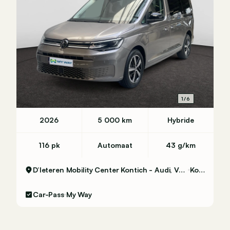
1/6
2026
5 000 km
Hybride
116 pk
Automaat
43 g/km
D’Ieteren Mobility Center Kontich - Audi, Volkswagen & Commercial Vehicles
Kontich
Car-Pass
My Way