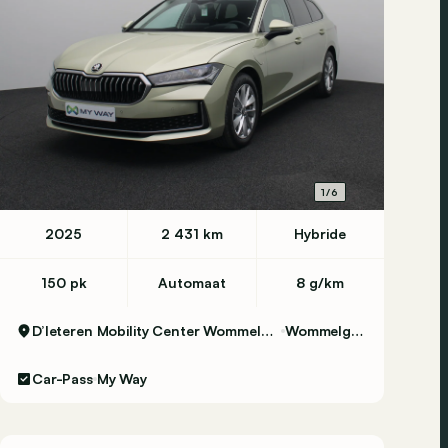
1/6
2025
2 431 km
Hybride
150 pk
Automaat
8 g/km
D’Ieteren Mobility Center Wommelgem
Wommelgem
Car-Pass
My Way