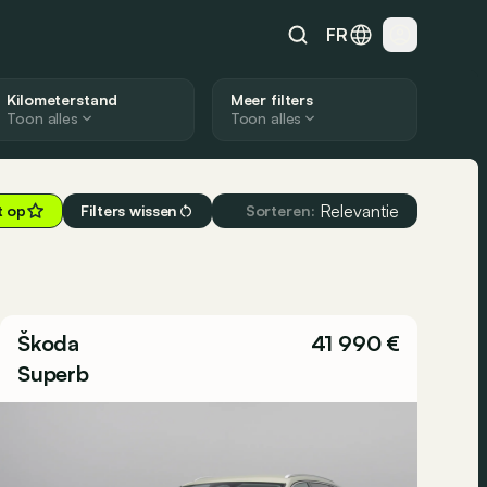
FR
Kilometerstand
Meer filters
Toon alles
Toon alles
Relevantie
t op
Filters wissen
Sorteren:
Škoda
41 990 €
Superb