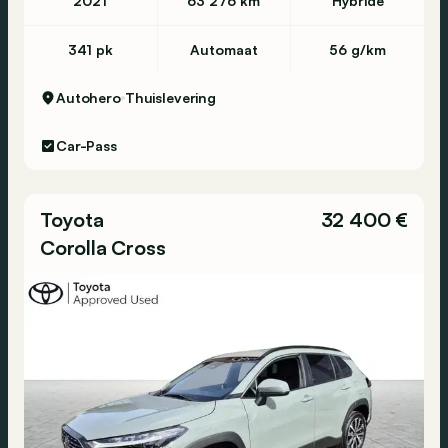
2021
63 276 km
Hybride
341 pk
Automaat
56 g/km
Autohero
Thuislevering
Car-Pass
Toyota
32 400 €
Corolla Cross