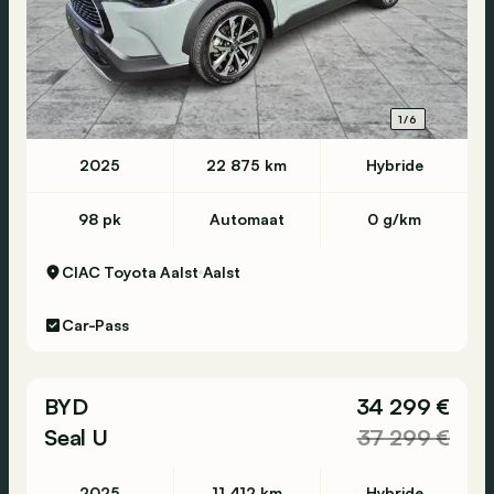
1/6
2025
22 875 km
Hybride
98 pk
Automaat
0 g/km
CIAC Toyota Aalst
Aalst
Car-Pass
BYD
34 299 €
Seal U
37 299 €
2025
11 412 km
Hybride