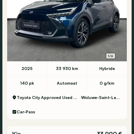
1/6
2025
33 930 km
Hybride
140 pk
Automaat
0 g/km
Toyota City Approved Used Woluwe
Woluwe-Saint-Lambert
Car-Pass
Kia
33 990 €