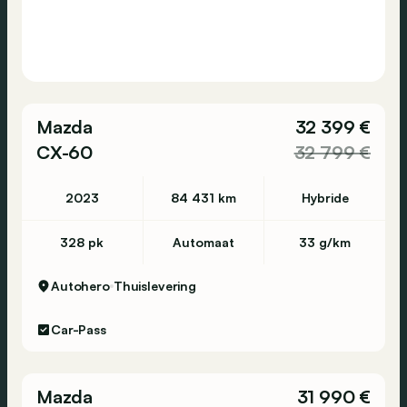
Mazda
32 399 €
CX-60
32 799 €
2023
84 431 km
Hybride
328 pk
Automaat
33 g/km
Autohero
Thuislevering
Car-Pass
Mazda
31 990 €