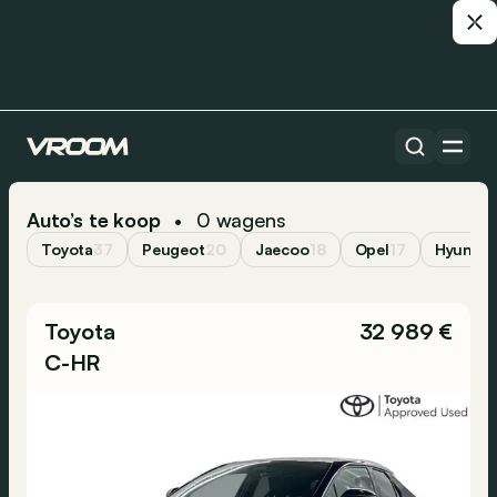
Auto’s te koop
0
wagens
•
Toyota
37
Peugeot
20
Jaecoo
18
Opel
17
Hyundai
Toyota
32 989 €
C-HR