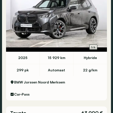
1/6
2025
15 929 km
Hybride
299 pk
Automaat
22 g/km
BMW Jorssen Noord
Merksem
Car-Pass
Toyota
63 990 €