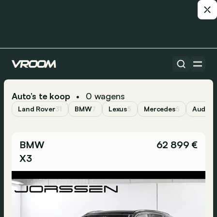
Auto’s te koop
0
wagens
•
Land Rover
31
BMW
7
Lexus
5
Mercedes
5
Audi
2
BMW
62 899 €
X3