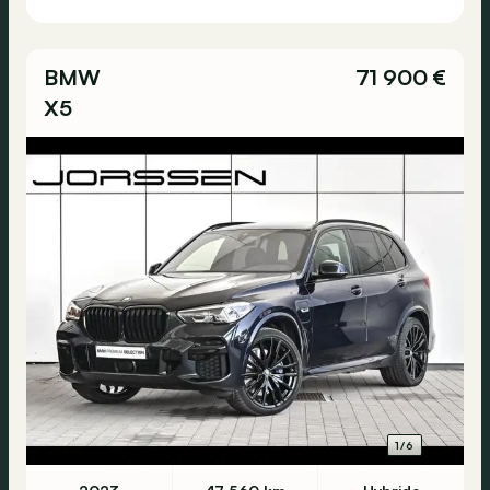
BMW
71 900 €
X5
1/6