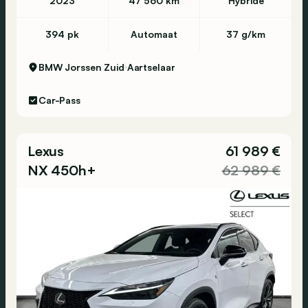
2023
47 560 km
Hybride
394 pk
Automaat
37 g/km
BMW Jorssen Zuid
Aartselaar
Car-Pass
Lexus
61 989 €
NX 450h+
62 989 €