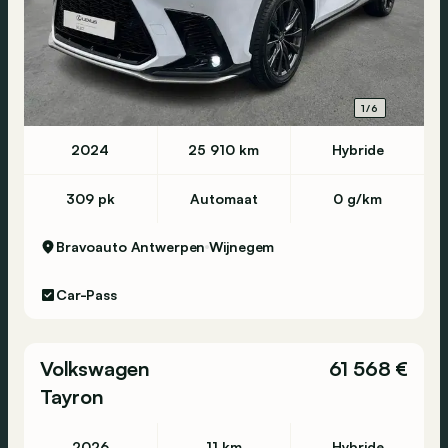
1/6
2024
25 910 km
Hybride
309 pk
Automaat
0 g/km
Bravoauto Antwerpen
Wijnegem
Car-Pass
Volkswagen
61 568 €
Tayron
2026
11 km
Hybride