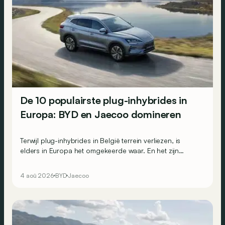
De 10 populairste plug-inhybrides in
Europa: BYD en Jaecoo domineren
Terwijl plug-inhybrides in België terrein verliezen, is
elders in Europa het omgekeerde waar. En het zijn
vooral de Chinese merken die van die toenemende
populariteit profiteren: de voltallige top 3 van de
4 aoû 2026
BYD
Jaecoo
Europese PHEV-inschrijvingen komt uit China.