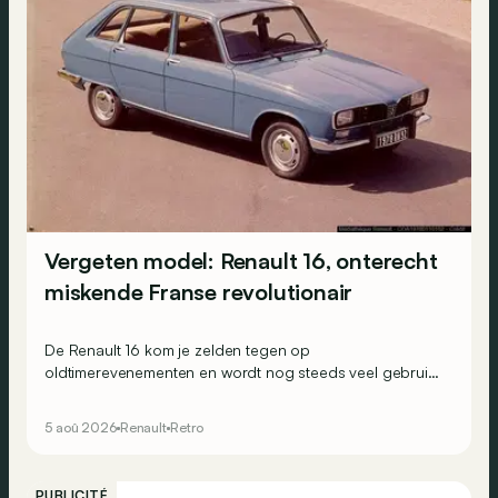
Vergeten model: Renault 16, onterecht
miskende Franse revolutionair
De Renault 16 kom je zelden tegen op
oldtimerevenementen en wordt nog steeds veel gebruikt
in het Franse hinterland. Hij wordt vaak over het hoofd
gezien, maar toch was de 16 in 1965 een absoluut uniek
5 aoû 2026
Renault
Retro
aanbod.
PUBLICITÉ