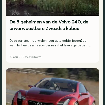
De 5 geheimen van de Volvo 240, de
onverwoestbare Zweedse kubus
Deze baksteen op wielen, een automobiel icoon? Ja,
want hij heeft een nieuw genre in het leven geroepen:
dat van de veilige, praktische en onverwoestbare breaks
met toch een zeker snuifje ‘chique’. In de VS werd het
10 aoû 2026
Volvo
Retro
een ongelooflijk succes. Zijn carrière zegt alles: hij was
bijna 20 jaar op de markt in 4 reeksen.