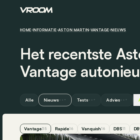
HOME
INFORMATIE
ASTON MARTIN
VANTAGE
NIEUWS
Het recentste Ast
Vantage autonie
Alle
Nieuws
Tests
Advies
Vantage
Rapide
Vanquish
DBS
DB
35
16
16
11