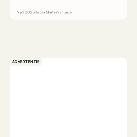
levert de Britse sportwagen maar liefst 680 pk uit
zijn V8. Daarmee is het de krachtigste Vantage
9 jul 2025
Aston Martin
Vantage
ooit gebouwd.
ADVERTENTIE