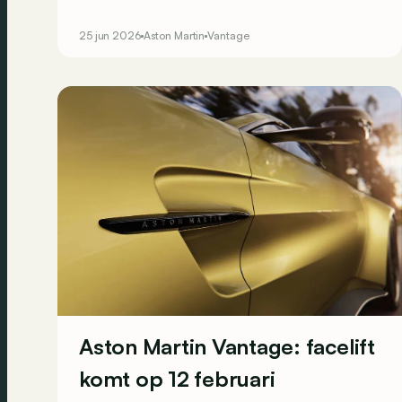
Vantage S op het oog hebt, want Aston Martin
geeft je met de Vantage S Spa-Francorchamps
25 jun 2026
Aston Martin
Vantage
het perfecte excuus om toe te happen.
Bovendien is deze exclusieveling enkel
weggelegd voor klanten in België en Luxemburg.
Aston Martin Vantage: facelift
komt op 12 februari