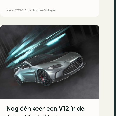
eerbetoon aan de overwinning van het merk
tijdens de 24 uur van Spa-Francorchamps 2024.
7 nov 2024
Aston Martin
Vantage
Nog één keer een V12 in de