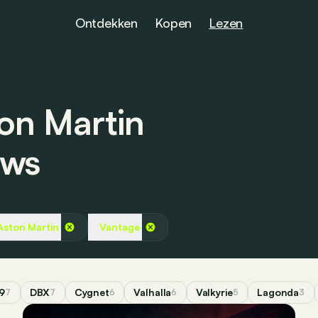
Ontdekken
Kopen
Lezen
on Martin
uws
Aston Martin
Vantage
9
DBX
Cygnet
Valhalla
Valkyrie
Lagonda
7
7
6
6
5
3