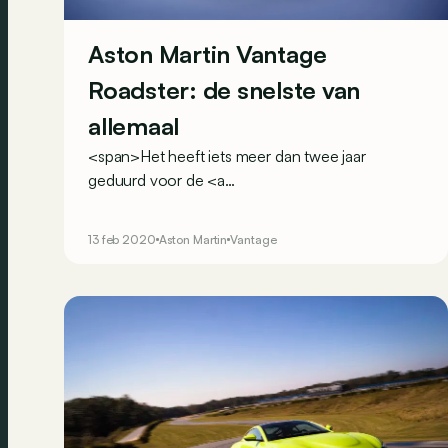
Aston Martin Vantage
Roadster: de snelste van
allemaal
<span>Het heeft iets meer dan twee jaar
geduurd voor de <a
href="https://www.vroom.be/nl/nieuws/aston-
martin-haalt-het-doek-van-zijn-nieuwe-
13 feb 2020
Aston Martin
Vantage
vantage">Aston Martin Vantage coupé</a> een
dakloze afgeleide kreeg, maar nu is het wachten
voorbij. En hoe: zijn stoffen kap opent in een
recordtijd.</span>