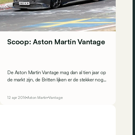
Scoop: Aston Martin Vantage
De Aston Martin Vantage mag dan al tien jaar op
de markt zijn, de Britten lijken er de stekker nog
niet uit te willen trekken. Getuige daarvan de
Aston Martin Vantage GT8, een lichtere en
12 apr 2016
Aston Martin
Vantage
scherpere versie die de concurrentie aangaat
met de Porsche 911 GT3 RS.