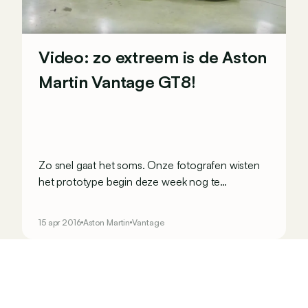
Video: zo extreem is de Aston
Martin Vantage GT8!
Zo snel gaat het soms. Onze fotografen wisten
het prototype begin deze week nog te
betrappen op de Nürburgring. Vandaag stelt
Aston Martin officieel de productieversie voor
15 apr 2016
Aston Martin
Vantage
van de Vantage GT8.