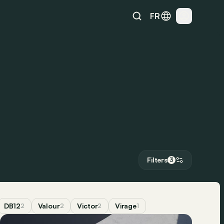
FR
Filters
3
DB12
Valour
Victor
Virage
2
2
2
1