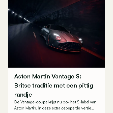
Aston Martin Vantage S:
Britse traditie met een pittig
randje
De Vantage-coupé krijgt nu ook het S-label van
Aston Martin. In deze extra gepeperde versie