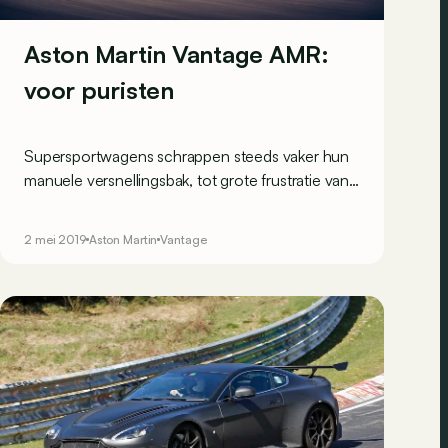
Aston Martin Vantage AMR:
voor puristen
Supersportwagens schrappen steeds vaker hun
manuele versnellingsbak, tot grote frustratie van
sommige puristen. Speciaal voor hen onthult
Aston Martin de op de Vantage gebaseerde
2 mei 2019
Aston Martin
Vantage
AMR, die zijn 510 pk “op de ouderwetse manier”
aan de wielen doorgeeft.