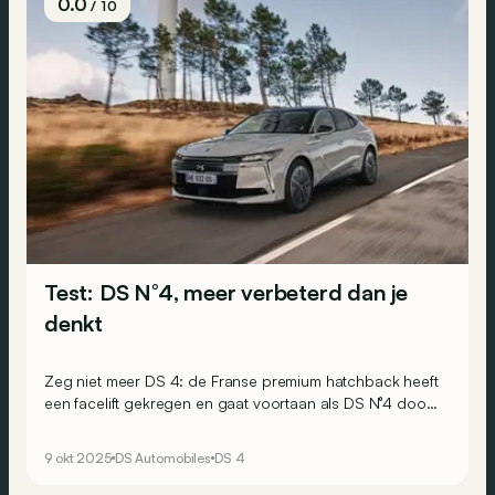
0.0
/ 10
Test: DS N°4, meer verbeterd dan je
denkt
Zeg niet meer DS 4: de Franse premium hatchback heeft
een facelift gekregen en gaat voortaan als DS N°4 door
het leven. Hij is er als (plug-in)hybride en als elektrische
E-Tense, die bovendien een trapje boven de Peugeot E-
9 okt 2025
DS Automobiles
DS 4
308 komt te staan.