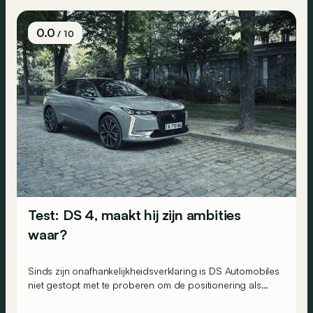
0.0
/ 10
Test: DS 4, maakt hij zijn ambities
waar?
Sinds zijn onafhankelijkheidsverklaring is DS Automobiles
niet gestopt met te proberen om de positionering als
‘premium à la Française’ te rechtvaardigen. Beschikt de
tweede generatie van de DS4 nu over genoeg wapens