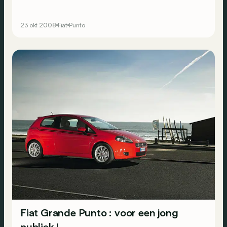
23 okt 2008
Fiat
Punto
Fiat Grande Punto : voor een jong
publiek !