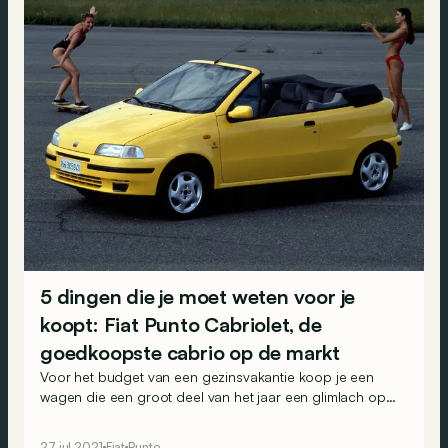
5 dingen die je moet weten voor je
koopt: Fiat Punto Cabriolet, de
goedkoopste cabrio op de markt
Voor het budget van een gezinsvakantie koop je een
wagen die een groot deel van het jaar een glimlach op
je gezicht tovert. En je kan er zelfs de kinderen mee naar
school brengen.
27 jul 2021
Fiat
Punto