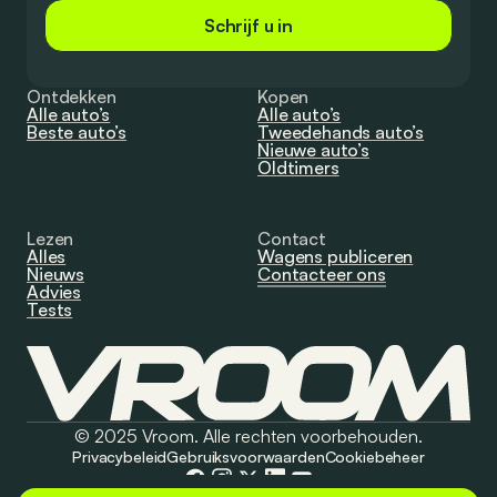
Schrijf u in
Ontdekken
Kopen
Alle auto’s
Alle auto’s
Beste auto’s
Tweedehands auto’s
Nieuwe auto’s
Oldtimers
Lezen
Contact
Alles
Wagens publiceren
Nieuws
Contacteer ons
Advies
Tests
© 2025 Vroom. Alle rechten voorbehouden.
Privacybeleid
Gebruiksvoorwaarden
Cookiebeheer