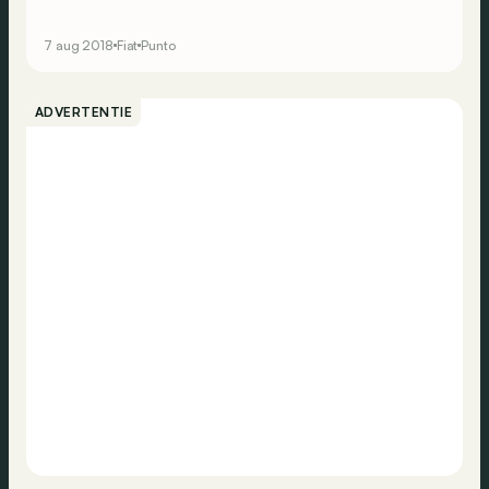
band gelopen in de fabriek van Melfi. Zonder opvolger?
7 aug 2018
Fiat
Punto
ADVERTENTIE