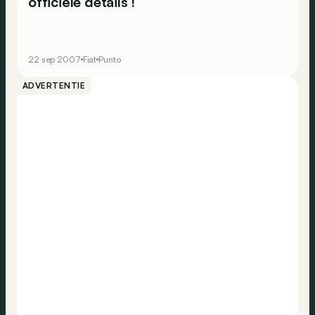
officiële details !
22 sep 2007
Fiat
Punto
ADVERTENTIE