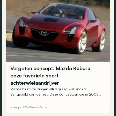
Vergeten concept: Mazda Kabura,
onze favoriete soort
achterwielaandrijver
Mazda heeft de dingen altijd graag wat anders
aangepakt dan de rest. Deze conceptcar die in 2006
debuteerde in Detroit bewijst dat op heel knappe wijze.
7 aug 2026
Mazda
Retro