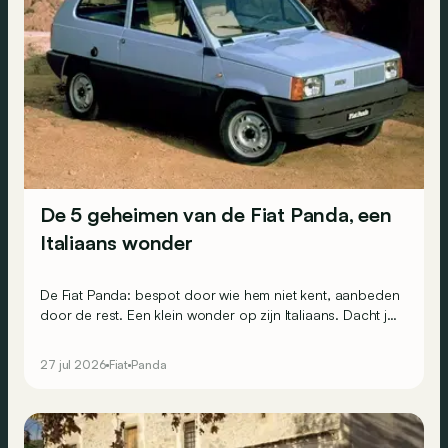
De 5 geheimen van de Fiat Panda, een
Italiaans wonder
De Fiat Panda: bespot door wie hem niet kent, aanbeden
door de rest. Een klein wonder op zijn Italiaans. Dacht je
dat dit een saaie auto zonder interessante weetjes was?
Integendeel: slechts weinig modellen bevatten zoveel
27 jul 2026
Fiat
Panda
industrieel genie. Dit zijn 5 boeiende geheimen.