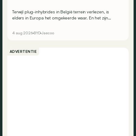
Terwijl plug-inhybrides in België terrein verliezen, is
elders in Europa het omgekeerde waar. En het zijn
vooral de Chinese merken die van die toenemende
populariteit profiteren: de voltallige top 3 van de
4 aug 2026
BYD
Jaecoo
Europese PHEV-inschrijvingen komt uit China.
ADVERTENTIE