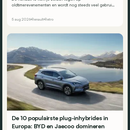
oldtimerevenementen en wordt nog steeds veel gebruikt
in het Franse hinterland. Hij wordt vaak over het hoofd
gezien, maar toch was de 16 in 1965 een absoluut uniek
5 aug 2026
Renault
Retro
aanbod.
De 10 populairste plug-inhybrides in
Europa: BYD en Jaecoo domineren