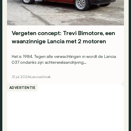
Vergeten concept: Trevi Bimotore, een
waanzinnige Lancia met 2 motoren
Het is 1984. Tegen alle verwachtingen in wordt de Lancia
037 ondanks zijn achterwielaandrijving
wereldrallykampioen. Maar Lancia beseft ook dat dit
succes enkel kan worden bestendigd door op
31 jul 2026
Lancia
Uniek
vierwielaandrijving over te stappen. Omdat de
constructeur alles graag wat ‘anders’ doet, ontwikkelt het
ADVERTENTIE
een merkwaardige berline: de Trevi Bimotore.