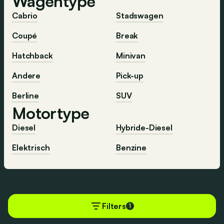
Wagentype
Cabrio
Stadswagen
Coupé
Break
Hatchback
Minivan
Andere
Pick-up
Berline
SUV
Motortype
Diesel
Hybride-Diesel
Elektrisch
Benzine
Ontdek meer
Filters
1