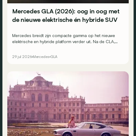
Mercedes GLA (2026): oog in oog met
de nieuwe elektrische én hybride SUV
Mercedes breidt zijn compacte gamma op het nieuwe
elektrische en hybride platform verder uit. Na de CLA,
CLA Shooting Brake en GLB is nu ook de GLA aan de
beurt. Een geduchte concurrent voor de BMW (i)X1?
29 jul 2026
Mercedes
GLA