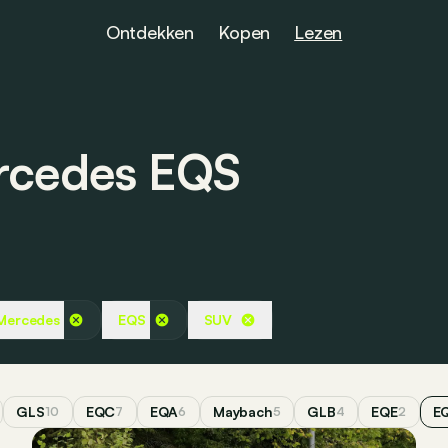
Ontdekken
Kopen
Lezen
ercedes EQS
Mercedes
EQS
SUV
GLS
EQC
EQA
Maybach
GLB
EQE
E
10
7
6
5
4
2