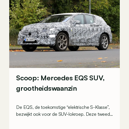
Scoop: Mercedes EQS SUV,
grootheidswaanzin
De EQS, de toekomstige “elektrische S-Klasse”,
bezwijkt ook voor de SUV-lokroep. Deze tweede
koetswerkversie van het elektrische topmodel
van Mercedes is door onze spionnen betrapt.