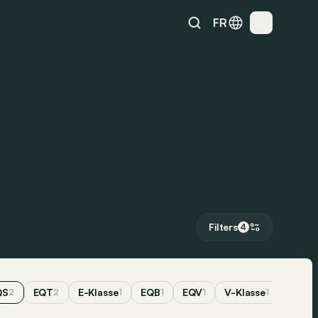
FR
Filters
4
QS
EQT
E-Klasse
EQB
EQV
V-Klasse
2
2
1
1
1
1