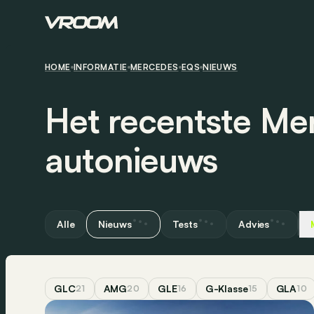
HOME
INFORMATIE
MERCEDES
EQS
NIEUWS
Het recentste M
autonieuws
Alle
Nieuws
Tests
Advies
GLC
AMG
GLE
G-Klasse
GLA
21
20
16
15
10