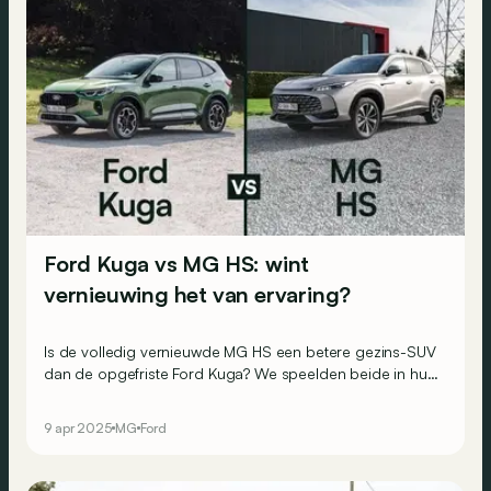
Ford Kuga vs MG HS: wint
vernieuwing het van ervaring?
Is de volledig vernieuwde MG HS een betere gezins-SUV
dan de opgefriste Ford Kuga? We speelden beide in hun
basisversie met 1.5-liter benzinemotor tegen elkaar uit in
een duel !
9 apr 2025
MG
Ford