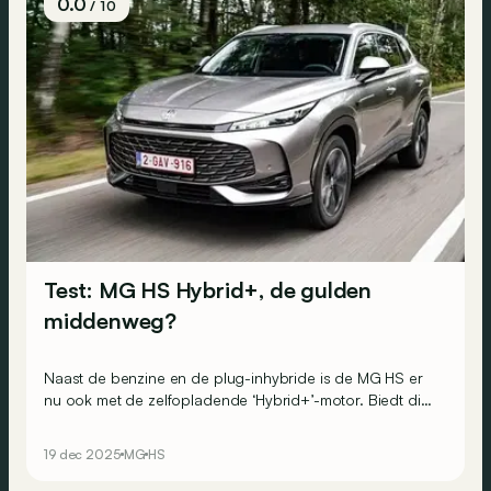
0.0
/ 10
Test: MG HS Hybrid+, de gulden
middenweg?
Naast de benzine en de plug-inhybride is de MG HS er
nu ook met de zelfopladende ‘Hybrid+’-motor. Biedt die
de gulden middenweg tussen aanschafprijs en een lager
verbruik?
19 dec 2025
MG
HS