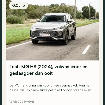
0.0
/ 10
Test: MG HS (2024), volwassener en
geslaagder dan ooit
De MG HS is bijna van kop tot teen vernieuwd! Maar is
de nieuwe Chinees-Britse gezins-SUV nog steeds even
interessant, of zelfs nog interessanter, dan zijn
voorganger?
12 feb 2025
MG
HS