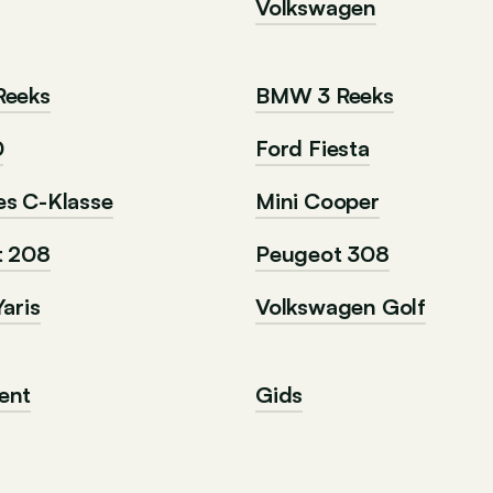
Volkswagen
Reeks
BMW 3 Reeks
0
Ford Fiesta
s C-Klasse
Mini Cooper
t 208
Peugeot 308
aris
Volkswagen Golf
ent
Gids