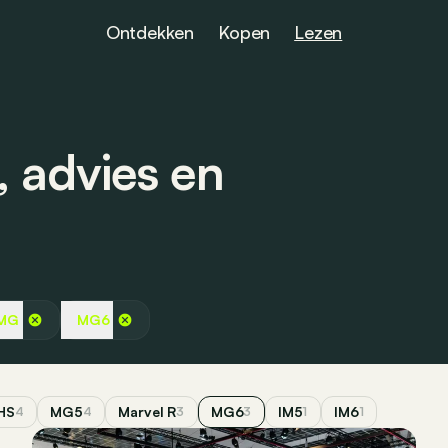
Ontdekken
Kopen
Lezen
 advies en
MG
MG6
HS
MG5
Marvel R
MG6
IM5
IM6
4
4
3
3
1
1