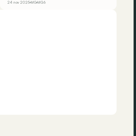
24 nov 2025
MG
MG6
in België!