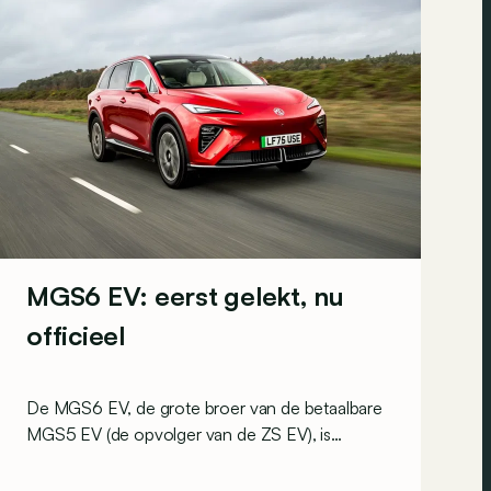
MGS6 EV: eerst gelekt, nu
officieel
De MGS6 EV, de grote broer van de betaalbare
MGS5 EV (de opvolger van de ZS EV), is
toegekomen in het Verenigd Koninkrijk. Daarmee
hebben we nu ook alle details voor zijn lancering