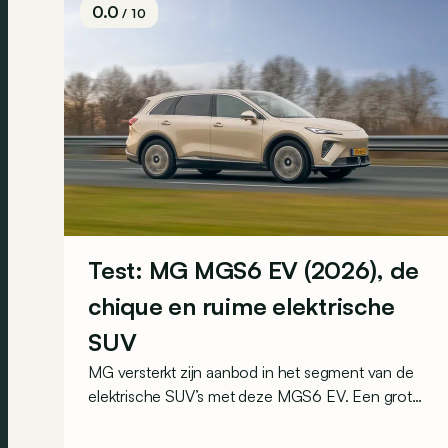
0.0
/ 10
Test: MG MGS6 EV (2026), de
chique en ruime elektrische
SUV
MG versterkt zijn aanbod in het segment van de
elektrische SUV’s met deze MGS6 EV. Een grote
broer voor de MGS5 EV, waarbij vooral achterin
extra plaats is. Maar ook hier kunnen maximaal vijf