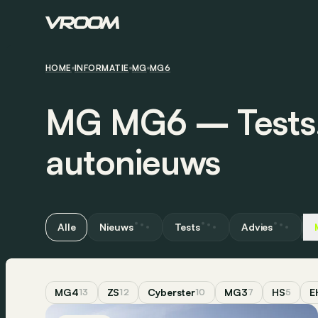
HOME
INFORMATIE
MG
MG6
MG MG6 ― Tests,
autonieuws
Alle
Nieuws
Tests
Advies
MG4
ZS
Cyberster
MG3
HS
E
13
12
10
7
5