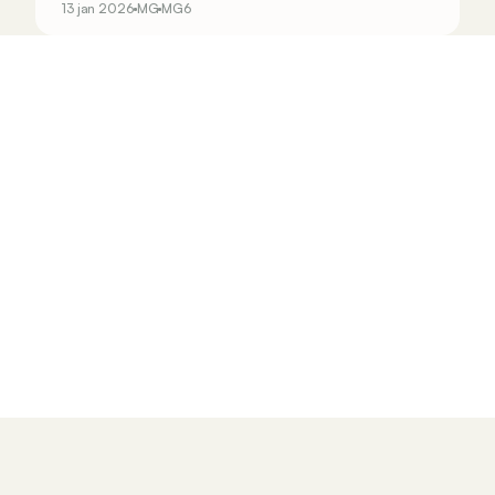
13 jan 2026
MG
MG6
andere nieuwkomers in het vizier.