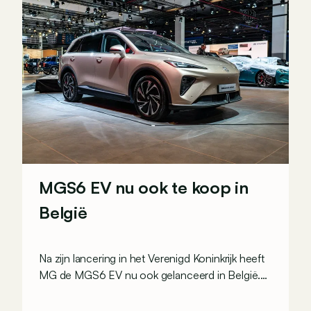
MGS6 EV nu ook te koop in
België
Na zijn lancering in het Verenigd Koninkrijk heeft
MG de MGS6 EV nu ook gelanceerd in België.
De middelgrote elektrische SUV staat te blinken
op het Autosalon en heeft daar meteen twee