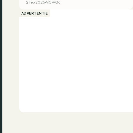
2 feb 2026
MG
MG6
inzittenden terecht.
ADVERTENTIE