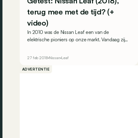
Getest: Nissan Leaf (2018),
terug mee met de tijd? (+
video)
In 2010 was de Nissan Leaf een van de
elektrische pioniers op onze markt. Vandaag zijn
er heel wat meer kapers op de kust. Hoog tijd
dus voor de Leaf om zich te herbewapenen. Het
27 feb 2018
Nissan
Leaf
resultaat?
ADVERTENTIE