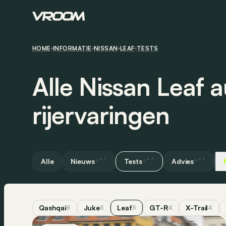
HOME
INFORMATIE
NISSAN
LEAF
TESTS
Alle Nissan Leaf a
rijervaringen
Alle
Nieuws
Tests
Advies
Qashqai
Juke
Leaf
GT-R
X-Trail
8
5
5
4
4