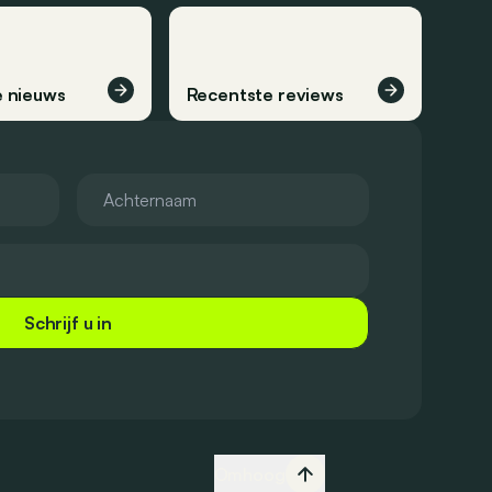
 nieuws
Recentste reviews
Schrijf u in
Omhoog