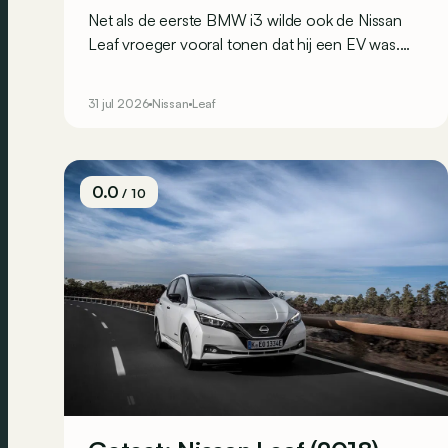
Net als de eerste BMW i3 wilde ook de Nissan
Leaf vroeger vooral tonen dat hij een EV was.
Generatie 3 koos voor een andere aanpak: niet
langer opvallen, maar verleiden.
31 jul 2026
Nissan
Leaf
0.0
/ 10