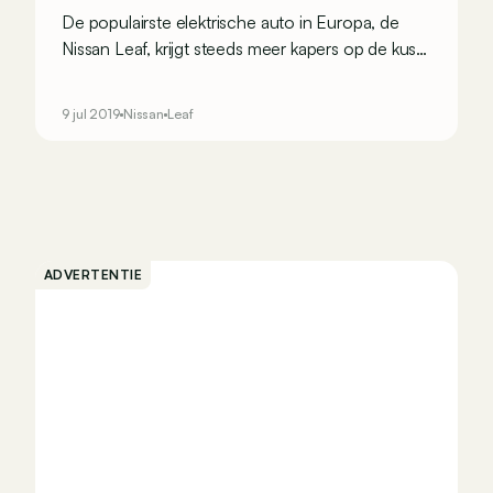
De populairste elektrische auto in Europa, de
Nissan Leaf, krijgt steeds meer kapers op de kust.
Die pakken tegenwoordig uit met grotere
batterijen en meer rijbereik, en verlagen daarmee
9 jul 2019
Nissan
Leaf
voor veel kopers de psychologische drempel om
voor een elektrische auto te kiezen. Maar de
Japanners willen zich natuurlijk de kaas niet van
het brood laten eten…
ADVERTENTIE