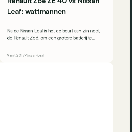
Renault Zoé ZE 40 vs Nissan
Leaf: wattmannen
Na de Nissan Leaf is het de beurt aan zijn neef,
de Renault Zoé, om een grotere batterij te
krijgen. Welke van deze
&ldquo;betaalbare&rdquo; elektrische
9 mrt 2017
Nissan
Leaf
auto&rsquo;s is nu de beste wattman op de
markt?