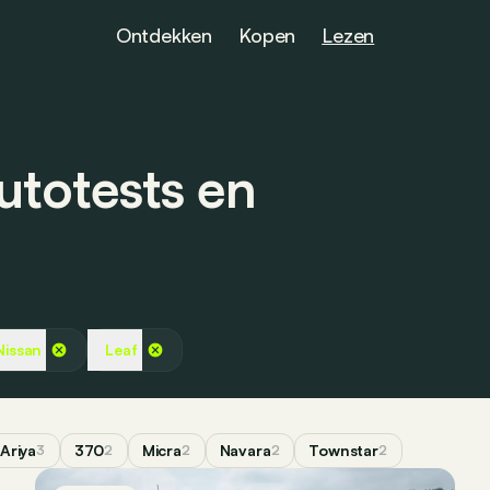
Ontdekken
Kopen
Lezen
utotests en
Nissan
Leaf
Ariya
370
Micra
Navara
Townstar
3
2
2
2
2