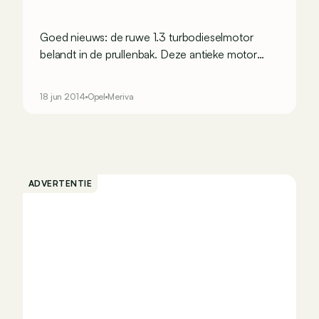
Goed nieuws: de ruwe 1.3 turbodieselmotor
belandt in de prullenbak. Deze antieke motor
wordt vervangen door een nieuw blok: de 1.6
CDTI met 95 pk, al bekend in zijn versies met 110
18 jun 2014
Opel
Meriva
en 136 pk.
ADVERTENTIE