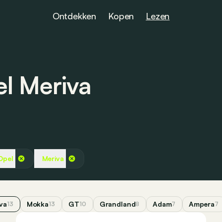
Ontdekken
Kopen
Lezen
el Meriva
Opel
Meriva
va
Mokka
GT
Grandland
Adam
Ampera
13
13
10
8
7
7