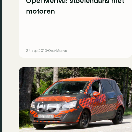
Opel Meriva: stoelendans met
motoren
24 sep 2010
Opel
Meriva