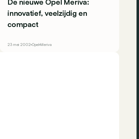
De nieuwe Opel Meriva:
innovatief, veelzijdig en
compact
23 mei 2002
Opel
Meriva