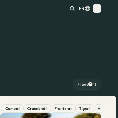
FR
Filters
3
Combo
Crossland
Frontera
Tigra
Manta
6
6
6
6
4