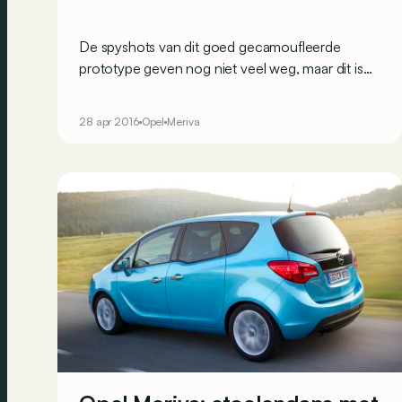
De spyshots van dit goed gecamoufleerde
prototype geven nog niet veel weg, maar dit is
de volgende Opel Meriva die op de Nürburgring
rondrijdt. En die zou er wel eens helemaal anders
28 apr 2016
Opel
Meriva
uit kunnen gaan zien.