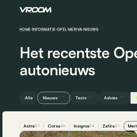
HOME
INFORMATIE
OPEL
MERIVA
NIEUWS
Het recentste Op
autonieuws
Alle
Nieuws
Tests
Advies
Astra
Corsa
Insignia
Zafira
Meri
87
46
34
27