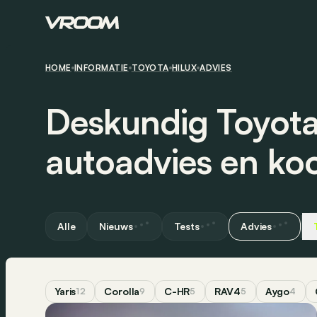
HOME
INFORMATIE
TOYOTA
HILUX
ADVIES
Deskundig Toyota
autoadvies en ko
Alle
Nieuws
Tests
Advies
Yaris
Corolla
C-HR
RAV4
Aygo
12
9
5
5
4