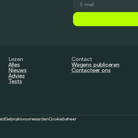
Lezen
Contact
Alles
Wagens publiceren
Nieuws
Contacteer ons
Advies
Tests
eid
Gebruiksvoorwaarden
Cookiebeheer