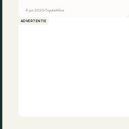
titel geclaimd door de Ford Ranger. Een
grondige uiterlijke en mechanische opfrisbeurt
4 jun 2020
Toyota
Hilux
moeten hem terug de leider maken.
ADVERTENTIE