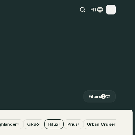
FR
Filters
3
ghlander
GR86
Hilux
Prius
Urban Cruiser
2
1
1
1
1