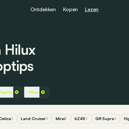
Ontdekken
Kopen
Lezen
 Hilux
optips
Toyota
Hilux
Celica
Land Cruiser
Mirai
bZ4X
GR Supra
Hi
3
3
3
2
2