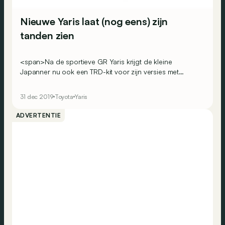
Nieuwe Yaris laat (nog eens) zijn
tanden zien
<span>Na de sportieve GR Yaris krijgt de kleine
Japanner nu ook een TRD-kit voor zijn versies met
‘gewone’ motor. De personaliseringsafdeling van het
merk is duidelijk niet subtiel tewerk gegaan om zijn
31 dec 2019
Toyota
Yaris
uiterlijk wat meer spierballen te geven.</span>
ADVERTENTIE