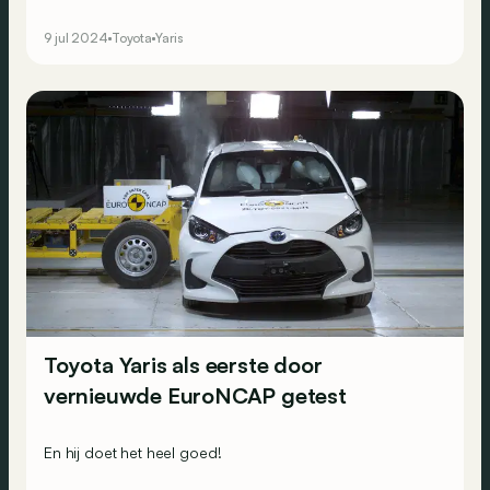
maakten toch meer indruk dan andere.
9 jul 2024
Toyota
Yaris
Toyota Yaris als eerste door
vernieuwde EuroNCAP getest
En hij doet het heel goed!