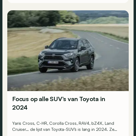
Focus op alle SUV’s van Toyota in
2024
Yaris Cross, C-HR, Corolla Cross, RAV4, bZ4X, Land
Cruiser… de lijst van Toyota-SUV’s is lang in 2024. Ze
hebben allemaal één ding gemeen: 10 jaar garantie!