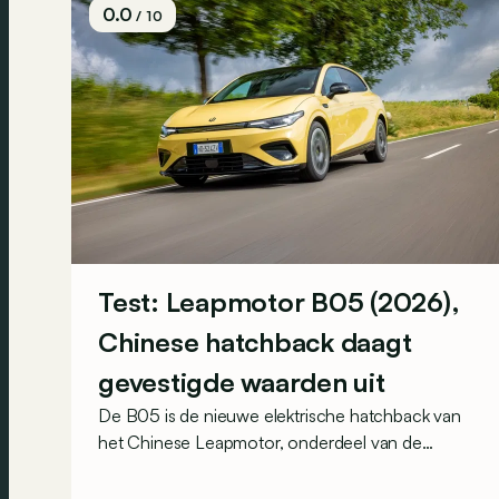
0.0
/ 10
Test: Leapmotor B05 (2026),
Chinese hatchback daagt
gevestigde waarden uit
De B05 is de nieuwe elektrische hatchback van
het Chinese Leapmotor, onderdeel van de
Stellantis-alliantie. Op papier vormt hij een
serieuze uitdager voor modellen als de Peugeot