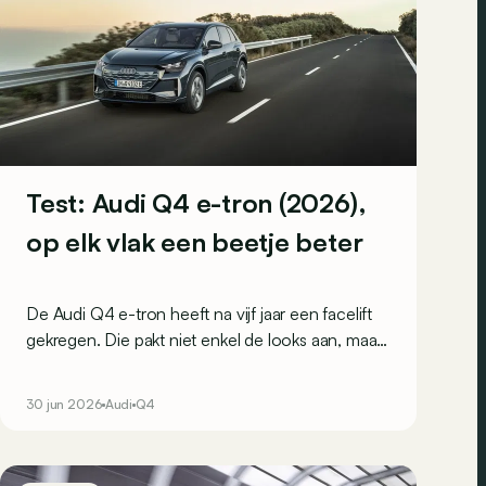
Test: Audi Q4 e-tron (2026),
op elk vlak een beetje beter
De Audi Q4 e-tron heeft na vijf jaar een facelift
gekregen. Die pakt niet enkel de looks aan, maar
vooral het interieur en ook de onderhuidse
techniek. Maar is de stap groot genoeg om het
30 jun 2026
Audi
Q4
hoofd te bieden aan de steeds sterkere
concurrentie?