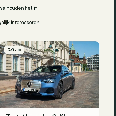
we houden het in
lijk interesseren.
0.0
/ 10