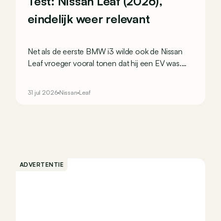
Test: Nissan Leaf (2026),
eindelijk weer relevant
Net als de eerste BMW i3 wilde ook de Nissan
Leaf vroeger vooral tonen dat hij een EV was.
Generatie 3 koos voor een andere aanpak: niet
langer opvallen, maar verleiden.
31 jul 2026
Nissan
Leaf
ADVERTENTIE