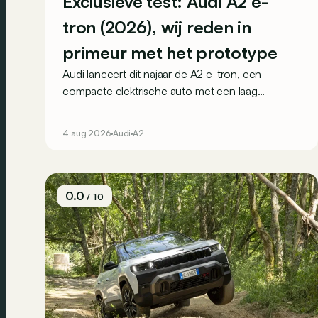
Exclusieve test: Audi A2 e-
tron (2026), wij reden in
primeur met het prototype
Audi lanceert dit najaar de A2 e-tron, een
compacte elektrische auto met een laag
energieverbruik als belangrijke troef. Wij reden nu
al met het prototype.
4 aug 2026
Audi
A2
0.0
/ 10