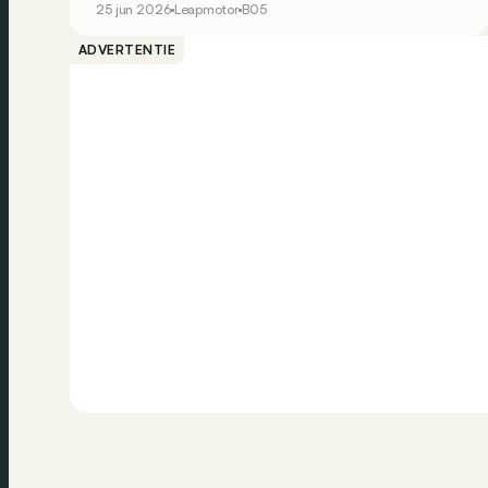
25 jun 2026
Leapmotor
B05
e-308 en Volkswagen ID.3. Maakt hij die belofte
ook waar?
ADVERTENTIE