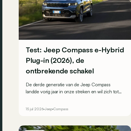
Test: Jeep Compass e-Hybrid
Plug-in (2026), de
ontbrekende schakel
De derde generatie van de Jeep Compass
landde vorig jaar in onze streken en wil zich tot
een zo breed mogelijk publiek richten. Het
gamma bestond al uit een mildhybride en enkele
15 jul 2026
Jeep
Compass
volledig elektrische versies, en wordt nu
aangevuld met een plug-inhybride die voor
sommigen een interessante keuze kan zijn.