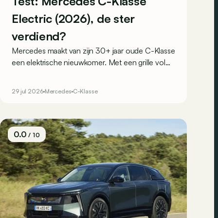
Test: Mercedes C-Klasse
Electric (2026), de ster
verdiend?
Mercedes maakt van zijn 30+ jaar oude C-Klasse
een elektrische nieuwkomer. Met een grille vol
sterren trekt hij alle aandacht naar zich toe. Maar
blijft hij ook trouw aan de kwaliteiten die zijn
29 jul 2026
Mercedes
C-Klasse
voorgangers groot maakten?
0.0
/ 10