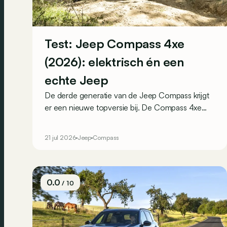
Test: Jeep Compass 4xe
(2026): elektrisch én een
echte Jeep
De derde generatie van de Jeep Compass krijgt
er een nieuwe topversie bij. De Compass 4xe
combineert een volledig elektrische aandrijflijn
met vierwielaandrijving, 375 pk en extra
21 jul 2026
Jeep
Compass
terreincapaciteiten. Is dit de elektrische Jeep die
zijn naam eer aandoet?
0.0
/ 10