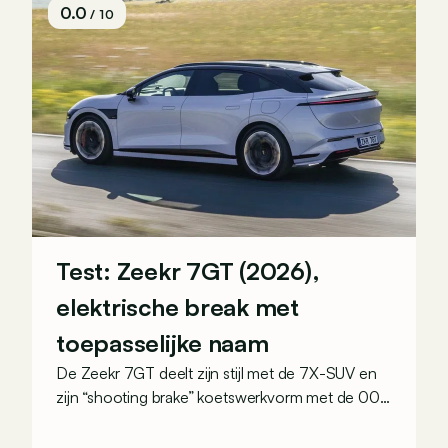
0.0
/ 10
Test: Zeekr 7GT (2026),
elektrische break met
toepasselijke naam
De Zeekr 7GT deelt zijn stijl met de 7X-SUV en
zijn “shooting brake” koetswerkvorm met de 001.
Is er nog wel plaats voor in het Europese gamma
van het Chinese elektrische merk?