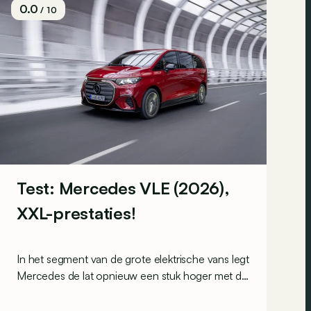
0.0
/ 10
Test: Mercedes VLE (2026),
XXL-prestaties!
In het segment van de grote elektrische vans legt
Mercedes de lat opnieuw een stuk hoger met de
VLE. Met zijn 713 km aan rijbereik, een zee aan
luxe en ruimte voor acht, is dit een apart verhaal.