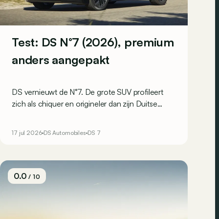
Test: DS N°7 (2026), premium
anders aangepakt
DS vernieuwt de N°7. De grote SUV profileert
zich als chiquer en origineler dan zijn Duitse
concurrenten in het premiumsegment, en is
bovendien minder uitgesproken dan de N°8. Hij
17 jul 2026
DS Automobiles
DS 7
moet dan ook een breder publiek overtuigen. Wij
reden met zowel de elektrische als de
microhybride versie.
0.0
/ 10