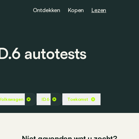
Ontdekken
Kopen
Lezen
D.6 autotests
Volkswagen
ID.6
Toekomst
Niet gevonden wat u zocht?