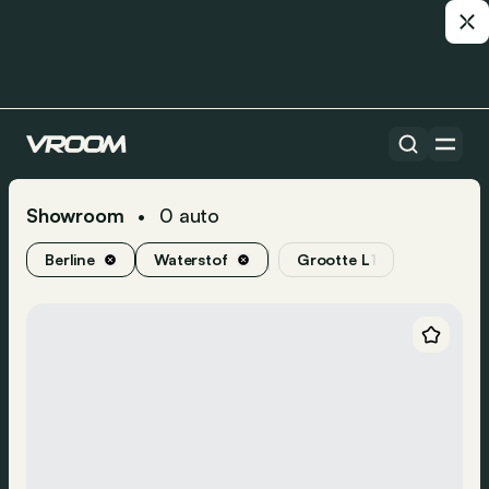
Showroom
0
auto
•
Berline
Waterstof
Grootte L
1