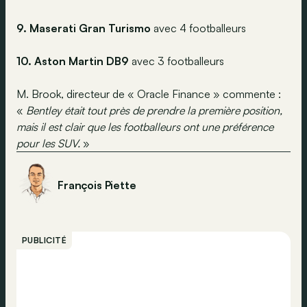
9. Maserati Gran Turismo
avec 4 footballeurs
10. Aston Martin DB9
avec 3 footballeurs
M. Brook, directeur de « Oracle Finance » commente :
«
Bentley était tout près de prendre la première position,
mais il est clair que les footballeurs ont une préférence
pour les SUV.
»
François Piette
PUBLICITÉ