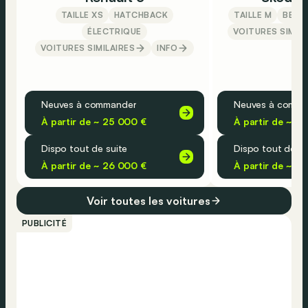
TAILLE XS
HATCHBACK
TAILLE M
BERLI
ÉLECTRIQUE
VOITURES SIMILA
VOITURES SIMILAIRES
INFO
Neuves à commander
Neuves à comma
À partir de ~ 25 000 €
À partir de ~ 2
Dispo tout de suite
Dispo tout de su
À partir de ~ 26 000 €
À partir de ~ 8
Voir toutes les voitures
PUBLICITÉ