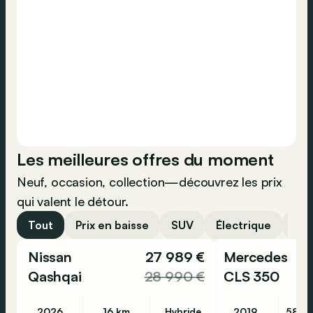
Les meilleures offres du moment
Neuf, occasion, collection—découvrez les prix
qui valent le détour.
Tout
Prix en baisse
SUV
Électrique
Moi
Nissan
27 989 €
Mercedes
Qashqai
28 990 €
CLS 350
2026
16 km
Hybride
2019
58 9