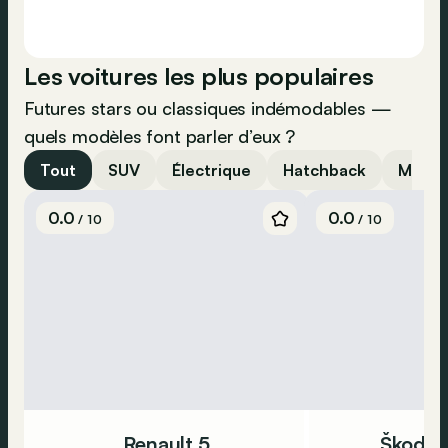
Les voitures les plus populaires
Futures stars ou classiques indémodables —
quels modèles font parler d’eux ?
Tout
SUV
Électrique
Hatchback
Meille
0.0
0.0
/ 10
/ 10
Renault 5
Škoda 