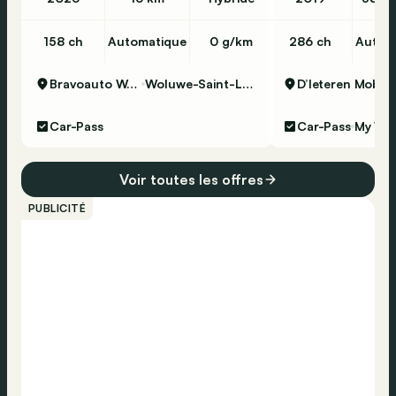
158 ch
Automatique
0 g/km
286 ch
Autom
Bravoauto Woluwe
Woluwe-Saint-Lambert
Car-Pass
Car-Pass
My Wa
Voir toutes les offres
PUBLICITÉ