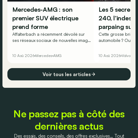
Mercedes-AMG : son
Les 5 secrets 
premier SUV électrique
240, l’indestr
prend forme
parpaing suéd
Affalterbach a récemment dévoilé sur
Cette grosse brique
ses réseaux sociaux de nouvelles images
automobile ? Oui, car
du premier SUV électrique exclusivement
nouveau genre, celu
badgé AMG, malheureusement encore
pratiques, à la fiabil
10 Aoû 2026
Mercedes
AMG
10 Aoû 2026
Volvo
Ret
caché…
ne négligeant pas u
! Aux Etats-Unis, ce
malheur ! Un coup d’
Voir tous les articles
permet d’ailleurs de
mesure de son import
commercialisé sur p
décliné en 4 séries !
Ne passez pas à côté des
dernières actus
Des essais, des conseils, des offres exclusives… Tout