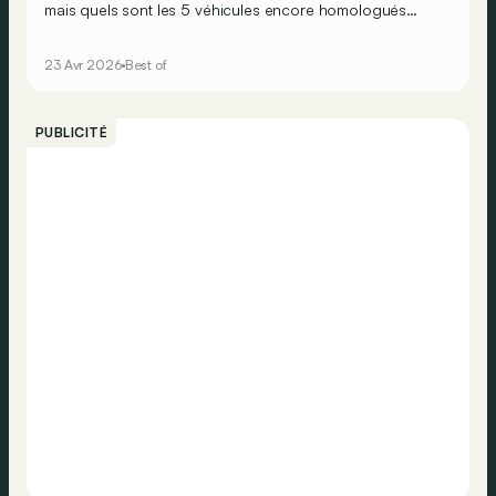
mais quels sont les 5 véhicules encore homologués
pour la route les plus rapides dans l’Enfer Vert ?
23 Avr 2026
Best of
PUBLICITÉ