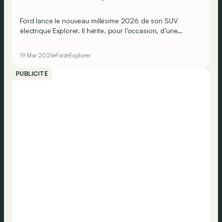
Ford lance le nouveau millésime 2026 de son SUV
électrique Explorer. Il hérite, pour l’occasion, d’une
nouvelle batterie de base plus endurante et s’offre
plusieurs nouveaux équipements. Mais il se décline aussi
19 Mar 2026
Ford
Explorer
dans une série spéciale Collection inspirée par
l’aventure.
PUBLICITÉ