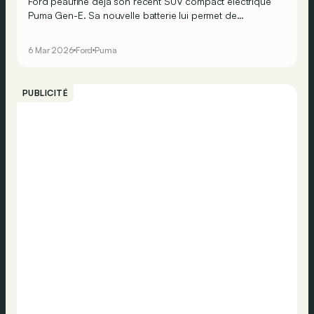
Ford peaufine déjà son récent SUV compact électrique
Puma Gen-E. Sa nouvelle batterie lui permet de
dépasser les 400 km d’autonomie WLTP. Et sa fonction
de conduite semi-autonome BlueCruise permet aussi de
6 Mar 2026
Ford
Puma
rouler « sans les mains ».
PUBLICITÉ