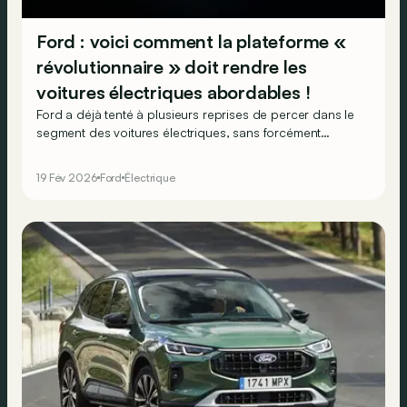
Ford : voici comment la plateforme «
révolutionnaire » doit rendre les
voitures électriques abordables !
Ford a déjà tenté à plusieurs reprises de percer dans le
segment des voitures électriques, sans forcément
toujours rencontrer un grand succès... Mais la nouvelle
plateforme Universal EV devrait marquer une véritable
19 Fév 2026
Ford
Électrique
révolution et servira de base à un premier modèle prévu
pour 2027 !