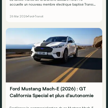
accueille un nouveau membre électrique baptisé Transit
City. Il présente un gabarit proche de celui du E-Transit
Custom déjà connu. Mais grâce au partenaire chinois de
26 Mar 2026
Ford
Transit
Ford sur ce projet, ce Transit City se veut plus abordable
pour les professionnels.
Ford Mustang Mach-E (2026) : GT
California Special et plus d’autonomie
Ford lance la commercialisation de sa Mustang Mach-E