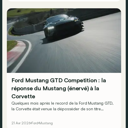
Ford Mustang GTD Competition : la
réponse du Mustang (énervé) à la
Corvette
Quelques mois après le record de la Ford Mustang GTD,
la Corvette était venue la déposséder de son titre
d’Américaine la plus rapide sur la célèbre piste du
Nürburgring. Après un petit retour au garage, la
21 Avr 2026
Ford
Mustang
Mustang GTD passe en mode « Competition » pour