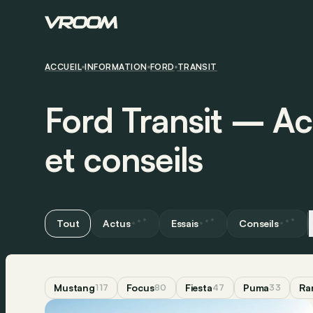
ACCUEIL
INFORMATION
FORD
TRANSIT
Ford Transit ― Act
et conseils
Tout
Actus
Essais
Conseils
Mustang
Focus
Fiesta
Puma
Ra
117
80
47
33