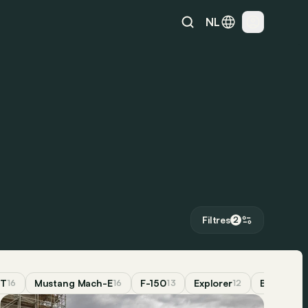
NL
Filtres
2
T
Mustang Mach-E
F-150
Explorer
Bronco
16
16
13
12
11