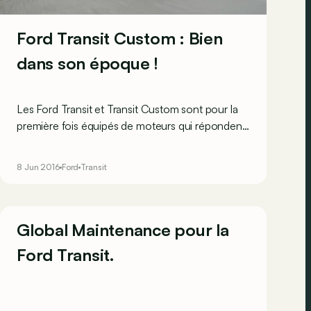
Ford Transit Custom : Bien
dans son époque !
Les Ford Transit et Transit Custom sont pour la
première fois équipés de moteurs qui répondent
à la norme Euro 6. Voilà de bonnes raisons de
l’essayer, histoire de voir si le plus petit des deux
8 Jun 2016
Ford
Transit
préserve une certaine forme de plaisir de
conduite !
Global Maintenance pour la
Ford Transit.