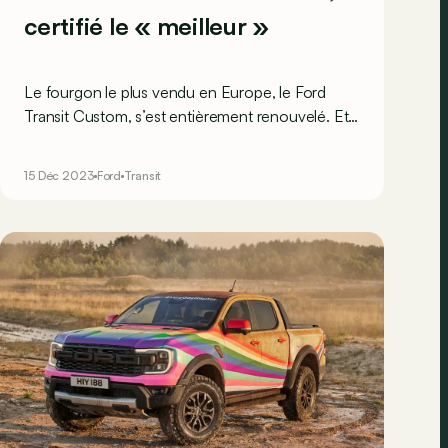
certifié le « meilleur »
Le fourgon le plus vendu en Europe, le Ford
Transit Custom, s’est entièrement renouvelé. Et
cette nouvelle mouture vient déjà de décrocher
le titre de « Van » de l’année 2024 ! Un prix
15 Déc 2023
Ford
Transit
mérité ?