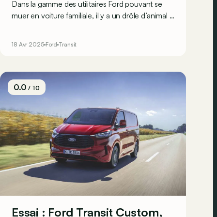
Dans la gamme des utilitaires Ford pouvant se
muer en voiture familiale, il y a un drôle d’animal :
le Transit Custom MS-RT. Un fourgon au look
sportif à fort tempérament. Voici nos 5 détails
18 Avr 2025
Ford
Transit
préférés de ce Transit Custom MS-RT au style
ostentatoire.
0.0
/ 10
Essai : Ford Transit Custom,