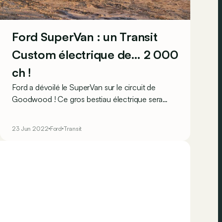
Ford SuperVan : un Transit
Custom électrique de… 2 000
ch !
Ford a dévoilé le SuperVan sur le circuit de
Goodwood ! Ce gros bestiau électrique sera
rejoint par le "Super Gay Raptor", un Raptor très
coloré !
23 Jun 2022
Ford
Transit