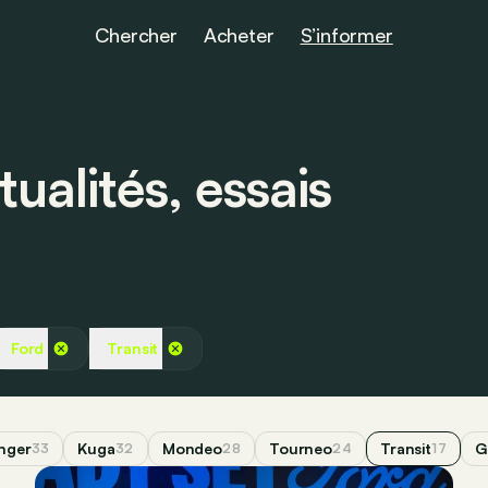
Chercher
Acheter
S’informer
ualités, essais
Ford
Transit
nger
Kuga
Mondeo
Tourneo
Transit
G
33
32
28
24
17