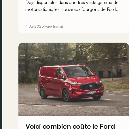
Déjà disponibles dans une très vaste gamme de
motorisations, les nouveaux fourgons de Ford
vont bientôt encore ajouter une corde à leur arc.
Leur variante électrique va, en effet, s’équiper
4 Jul 2025
Ford
Transit
d’un moteur en sus sur le train avant pour offrir
une transmission intégrale AWD.
Voici combien coûte le Ford