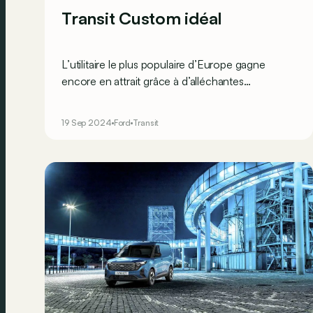
Transit Custom idéal
L’utilitaire le plus populaire d’Europe gagne
encore en attrait grâce à d’alléchantes
promotions consenties par Ford Pro. Mais
combien coûte dès lors, réellement, le Ford
19 Sep 2024
Ford
Transit
Transit Custom idéal en ce moment ?