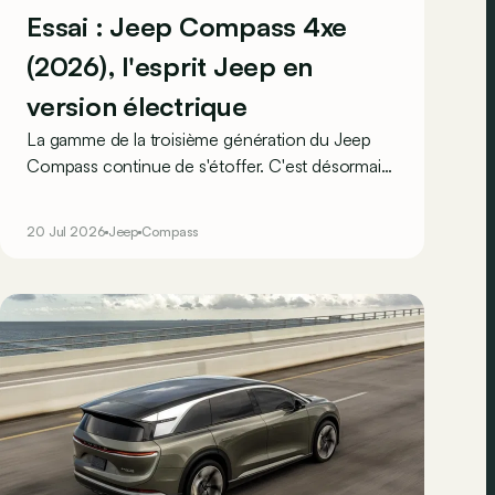
Essai : Jeep Compass 4xe
(2026), l'esprit Jeep en
version électrique
La gamme de la troisième génération du Jeep
Compass continue de s'étoffer. C'est désormais
au tour de la nouvelle Compass 4xe, la
déclinaison 100 % électrique la plus performante
20 Jul 2026
Jeep
Compass
et la plus aventurière, de rejoindre le catalogue.