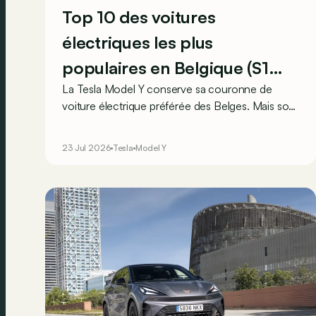
Top 10 des voitures
électriques les plus
populaires en Belgique (S1
La Tesla Model Y conserve sa couronne de
2026) : Tesla résiste, BMW
voiture électrique préférée des Belges. Mais son
revient très fort
avance a littéralement fondu face au BMW iX1.
Et le nouveau BMW iX3 s'invite déjà sur la
23 Jul 2026
Tesla
Model Y
troisième marche du podium ! Voici le top 10 des
modèles électriques les plus immatriculés en
Belgique durant le premier semestre 2026.