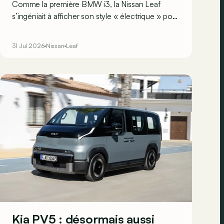
Comme la première BMW i3, la Nissan Leaf
s’ingéniait à afficher son style « électrique » pour
qu’on la remarque. Aujourd’hui, la pionnière
revient avec une nouvelle mission : ne plus
31 Jul 2026
Nissan
Leaf
seulement se faire remarquer, mais… aussi
séduire !
Kia PV5 : désormais aussi