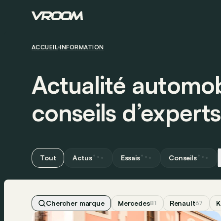
ACCUEIL
INFORMATION
Actualité automobi
conseils d’experts
Tout
Actus
Essais
Conseils
Chercher marque
Mercedes
Renault
K
81
67