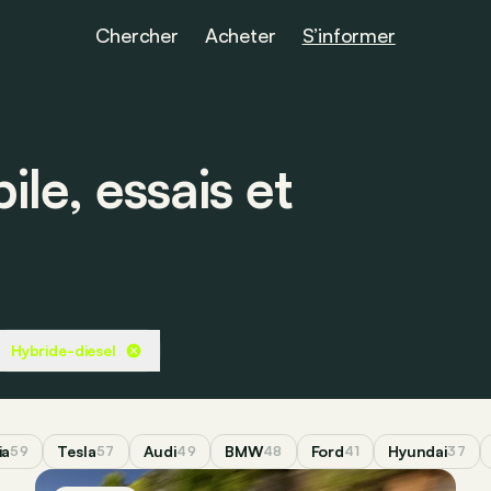
Chercher
Acheter
S’informer
le, essais et
Hybride-diesel
ia
Tesla
Audi
BMW
Ford
Hyundai
59
57
49
48
41
37