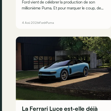
Ford vient de célébrer la production de son
millionième Puma. Et pour marquer le coup, deux
nouvelles éditions spéciales arrivent : une
thermique plus affûtée et une électrique plus
4 Aoû 2026
Ford
Puma
stylée.
La Ferrari Luce est-elle déjà