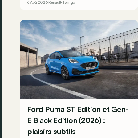
6 Aoû 2026
Renault
Twingo
l’idylle se confirme à l’usage ? Voici ses
principaux points forts… et ses quelques
faiblesses.
Ford Puma ST Edition et Gen-
E Black Edition (2026) :
plaisirs subtils