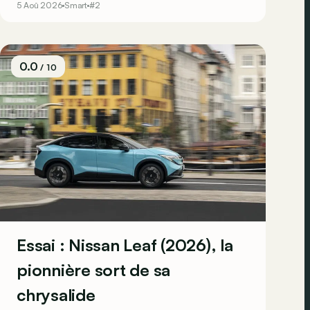
5 Aoû 2026
Smart
#2
0.0
/ 10
Essai : Nissan Leaf (2026), la
pionnière sort de sa
chrysalide