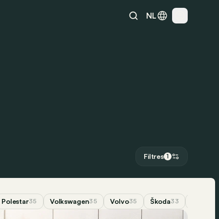
NL
Filtres
1
Polestar
Volkswagen
Volvo
Škoda
Peugeo
35
35
35
33