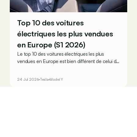
Top 10 des voitures
électriques les plus vendues
en Europe (S1 2026)
Le top 10 des voitures électriques les plus
vendues en Europe est bien différent de celui du
marché belge. Il est nettement moins premium,
plus compact et même plus chinois. Mais le
24 Jul 2026
Tesla
Model Y
leader reste le même dans les deux cas !