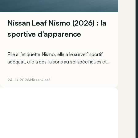
Nissan Leaf Nismo (2026) : la
sportive d’apparence
Elle a l’étiquette Nismo, elle a le survet’ sportif
adéquat, elle a des liaisons au sol spécifiques et
elle a même les sièges baquets Recaro ! Mais
Nissan n’aurait-il pas oublié un « petit détail » au
24 Jul 2026
Nissan
Leaf
moment de développer la version sportive de sa
nouvelle Leaf ?