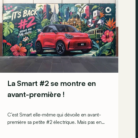
La Smart #2 se montre en
avant-première !
C’est Smart elle-même qui dévoile en avant-
première sa petite #2 électrique. Mais pas en
chair et en os : via une campagne mondiale de
fresques murales.