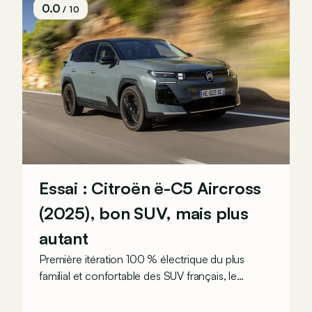
0.0
/ 10
Essai : Citroën ë-C5 Aircross
(2025), bon SUV, mais plus
autant
Première itération 100 % électrique du plus
familial et confortable des SUV français, le
Citroën ë-C5 Aircross est-il à la hauteur de son
prédécesseur ?