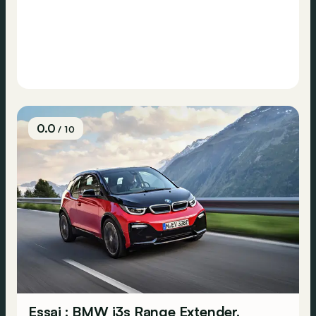
0.0
/ 10
Essai : BMW i3s Range Extender,