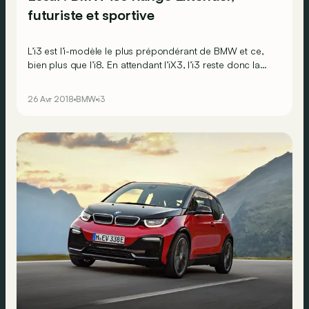
futuriste et sportive
L’i3 est l’i-modèle le plus prépondérant de BMW et ce,
bien plus que l’i8. En attendant l’iX3, l’i3 reste donc la
seule voiture entièrement électrique de BMW qui a servi
de modèle pour l’implémentation de toutes sortes de
26 Avr 2018
BMW
i3
techniques hybrides et électriques pour le reste de la
gamme. L’i3s se devait d’ajouter une touche de sportivité
à l'i3.