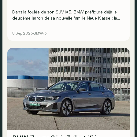
Dans la foulée de son SUV iX3, BMW préfigure déjà le
deuxième larron de sa nouvelle famille Neue Klasse : la
berline électrique i3. Elle est attendue pour l’année
prochaine et se profile tout aussi alléchante que son
8 Sep 2025
BMW
i3
pendant SUV…