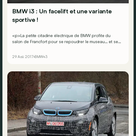
BMW i3 : Un facelift et une variante
sportive !
<p>La petite citadine électrique de BMW profite du
salon de Francfort pour se repoudrer le museau… et se
décliner en une version sportive&nbsp;!</p> <br><br>
<br><br>
29 Aoû 2017
BMW
i3