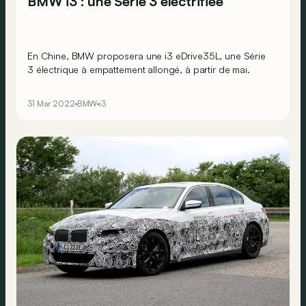
BMW i3 : une Série 3 électrifiée
En Chine, BMW proposera une i3 eDrive35L, une Série
3 électrique à empattement allongé, à partir de mai.
31 Mar 2022
BMW
i3