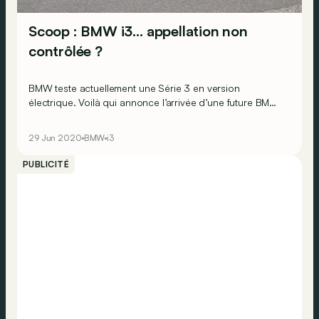
Scoop : BMW i3… appellation non
contrôlée ?
BMW teste actuellement une Série 3 en version
électrique. Voilà qui annonce l’arrivée d’une future BMW
i3… au style radicalement différent de celui de la
première du nom&nbsp;?
29 Jun 2020
BMW
i3
PUBLICITÉ