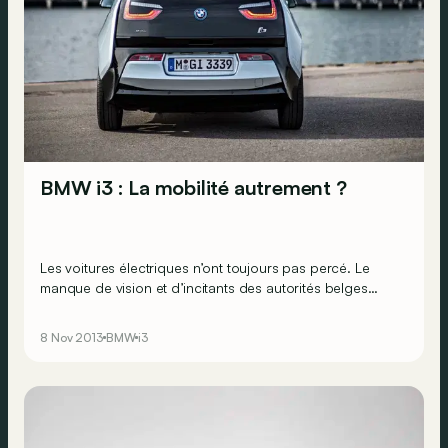
BMW i3 : La mobilité autrement ?
Les voitures électriques n’ont toujours pas percé. Le
manque de vision et d’incitants des autorités belges
n’aide bien sûr pas, mais il faut aussi bien avouer que les
modèles du marché n’étaient jusqu’ici pas très
8 Nov 2013
BMW
i3
captivants. Les choses changent petit à petit. Nos
lecteurs avaient déjà apprécié la petite Renault Zoé.
C’est maintenant au tour de BMW de s’y mettre, avec l’i3,
une citadine originale et réussie, même si le concept
n’est toujours pas parfait.