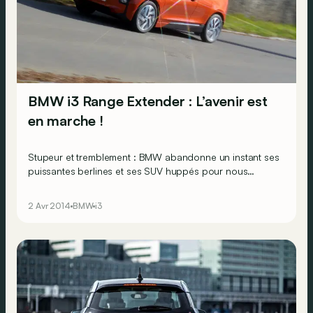
BMW i3 Range Extender : L’avenir est
en marche !
Stupeur et tremblement : BMW abandonne un instant ses
puissantes berlines et ses SUV huppés pour nous
proposer une citadine électrique ! De la part d’un
constructeur premium, c’est une grande première ! Et un
2 Avr 2014
BMW
i3
exemple à suivre, alors que ce segment vit des instants
plutôt moroses ?