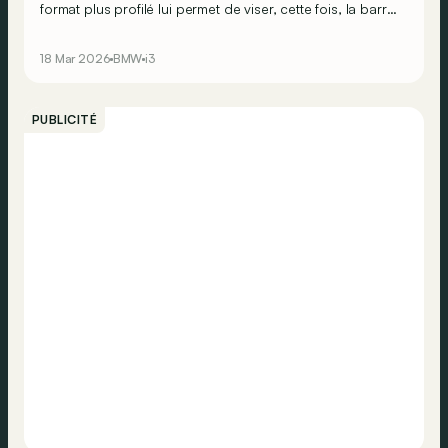
format plus profilé lui permet de viser, cette fois, la barre
des 900 km d’autonomie WLTP ! De quoi définitivement
envoyer la concurrence dans les cordes ?
18 Mar 2026
BMW
i3
PUBLICITÉ