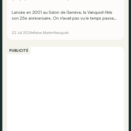
Lancée en 2001 au Salon de Genève, la Vanquish fête
son 25e anniversaire. On n’avait pas vu le temps passer
! Pour célébrer l'événement, Aston Martin dévoile une
série très exclusive baptisée Vanquish 25, limitée à
22 Jul 2026
Aston Martin
Vanquish
seulement 25 exemplaires. Enfin, 25 x 2 !
PUBLICITÉ