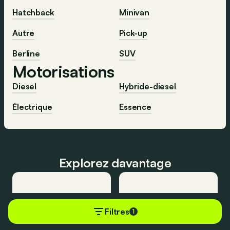
Hatchback
Minivan
Autre
Pick-up
Berline
SUV
Motorisations
Diesel
Hybride-diesel
Électrique
Essence
Explorez davantage
Toutes les
Les meilleures
Filtres
1
voitures
voitures