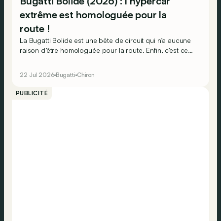
Bugatti Bolide (2026) : l’hypercar
extrême est homologuée pour la
route !
La Bugatti Bolide est une bête de circuit qui n’a aucune
raison d’être homologuée pour la route. Enfin, c’est ce
que l’on pensait... Lanzante voit manifestement les
choses autrement !
22 Jul 2026
Bugatti
Chiron
PUBLICITÉ