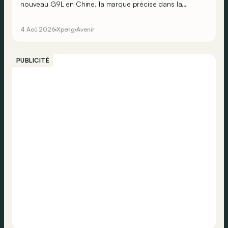
nouveau G9L en Chine, la marque précise dans la
foulée que son grand SUV fera le voyage jusqu’au Vieux
Continent.
4 Aoû 2026
Xpeng
Avenir
PUBLICITÉ