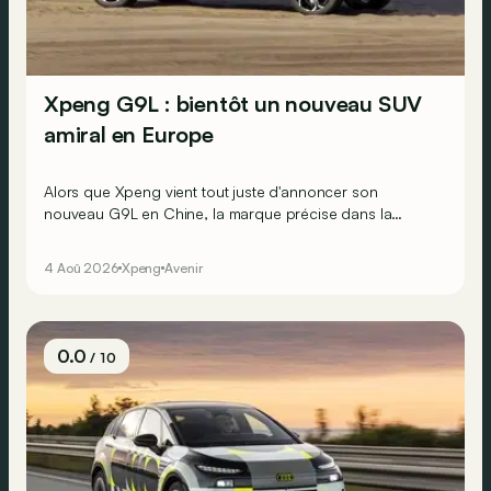
Xpeng G9L : bientôt un nouveau SUV
amiral en Europe
Alors que Xpeng vient tout juste d'annoncer son
nouveau G9L en Chine, la marque précise dans la
foulée que son grand SUV fera le voyage jusqu’au Vieux
Continent.
4 Aoû 2026
Xpeng
Avenir
0.0
/ 10