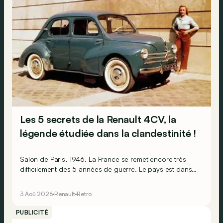
Les 5 secrets de la Renault 4CV, la
légende étudiée dans la clandestinité !
Salon de Paris, 1946. La France se remet encore très
difficilement des 5 années de guerre. Le pays est dans
les gravats, les Français sont épuisés et ruinés et
l’économie est par terre. Pourtant, l’humeur est au beau
3 Aoû 2026
Renault
Retro
fixe, car sur le stand Renault, il y a la promesse de
lendemains qui chantent !
PUBLICITÉ