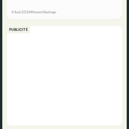
en optant pour le Nissan Qashqai e-Power, il serait
possible de couvrir toute cette distance… sans devoir
6 Aoû 2026
Nissan
Qashqai
chercher la moindre pompe à carburant, ni borne de
recharge. Est-ce vrai ?
PUBLICITÉ