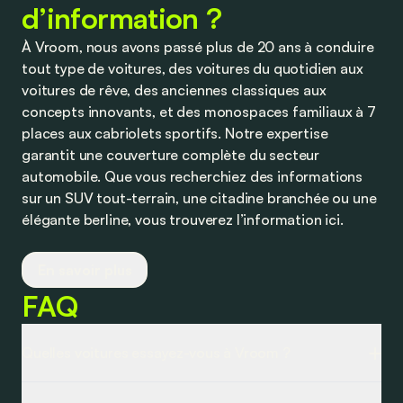
d’information ?
À Vroom, nous avons passé plus de 20 ans à conduire
tout type de voitures, des voitures du quotidien aux
voitures de rêve, des anciennes classiques aux
concepts innovants, et des monospaces familiaux à 7
places aux cabriolets sportifs. Notre expertise
garantit une couverture complète du secteur
automobile. Que vous recherchiez des informations
sur un SUV tout-terrain, une citadine branchée ou une
élégante berline, vous trouverez l’information ici.
Nous vous offrons des articles informatifs pour vous
En savoir plus
tenir au courant des nouveautés et des tendances.
FAQ
Nous explorons les dernières évolutions en matière de
design, de technologie et de sécurité, et nous
publions régulièrement des comparatifs des
Quelles voitures essayez-vous à Vroom ?
meilleures voitures sur le marché. Cela vous aide à
prendre des décisions éclairées en fonction des
Nous couvrons une large gamme de voitures pour