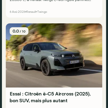
citadines électriques les plus séduisantes du moment.
Mais est-ce que l’idylle se confirme à l’usage ? Voici ses
6 Aoû 2026
Renault
Twingo
principaux points forts… et ses quelques faiblesses.
0.0
/ 10
Essai : Citroën ë-C5 Aircross (2025),
bon SUV, mais plus autant