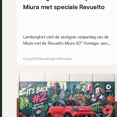
Miura met speciale Revuelto
Lamborghini viert de zestigste verjaardag van de
Miura met de Revuelto Miura 60° Homage, een
speciale reeks die een eerbetoon brengt aan wat
algemeen wordt beschouwd als de allereerste
5 aug 2026
Lamborghini
Revuelto
supercar.