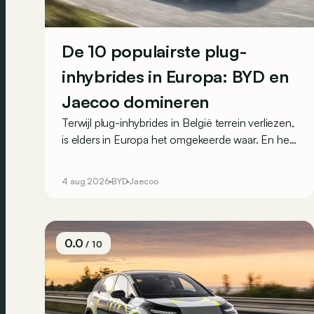
De 10 populairste plug-
inhybrides in Europa: BYD en
Jaecoo domineren
Terwijl plug-inhybrides in België terrein verliezen,
is elders in Europa het omgekeerde waar. En het
zijn vooral de Chinese merken die van die
toenemende populariteit profiteren: de voltallige
4 aug 2026
BYD
Jaecoo
top 3 van de Europese PHEV-inschrijvingen
komt uit China.
0.0
/ 10