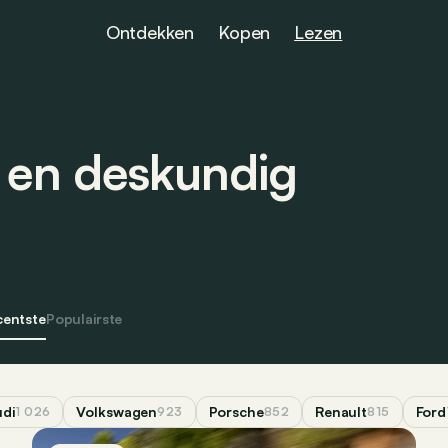
Ontdekken
Kopen
Lezen
s en deskundig
centste
Populairste
di
Volkswagen
Porsche
Renault
Ford
1 026
923
852
815