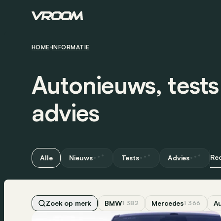
HOME
INFORMATIE
Autonieuws, test
advies
Re
Alle
Nieuws
Tests
Advies
Zoek op merk
BMW
Mercedes
Au
1 382
1 366