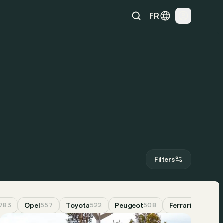
FR
Filters
Opel
Toyota
Peugeot
Ferrari
H
783
557
522
508
498