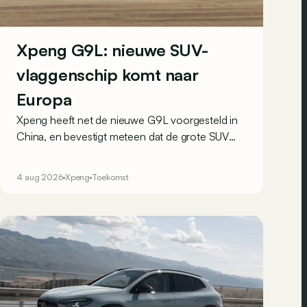
Xpeng G9L: nieuwe SUV-
vlaggenschip komt naar
Europa
Xpeng heeft net de nieuwe G9L voorgesteld in
China, en bevestigt meteen dat de grote SUV
ook naar Europa komt. Het wordt hier het
grootste model van het merk.
4 aug 2026
Xpeng
Toekomst