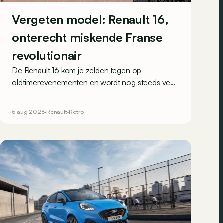
Vergeten model: Renault 16,
onterecht miskende Franse
revolutionair
De Renault 16 kom je zelden tegen op
oldtimerevenementen en wordt nog steeds veel
gebruikt in het Franse hinterland. Hij wordt vaak
over het hoofd gezien, maar toch was de 16 in
5 aug 2026
Renault
Retro
1965 een absoluut uniek aanbod.