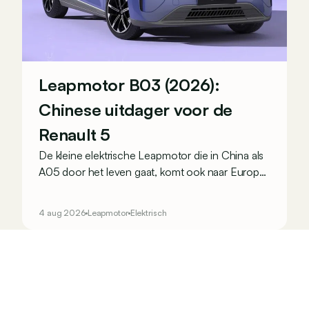
Leapmotor B03 (2026):
Chinese uitdager voor de
Renault 5
De kleine elektrische Leapmotor die in China als
A05 door het leven gaat, komt ook naar Europa.
Bij ons krijgt hij de naam B03 en moet hij het
onder meer opnemen tegen de Renault 5 E-
4 aug 2026
Leapmotor
Elektrisch
Tech electric en Volkswagen ID. Polo.