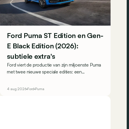
Ford Puma ST Edition en Gen-
E Black Edition (2026):
subtiele extra's
Ford viert de productie van zijn miljoenste Puma
met twee nieuwe speciale edities: een
sportievere benzineversie en een elektrische
variant die vooral op zijn looks mikt.
4 aug 2026
Ford
Puma