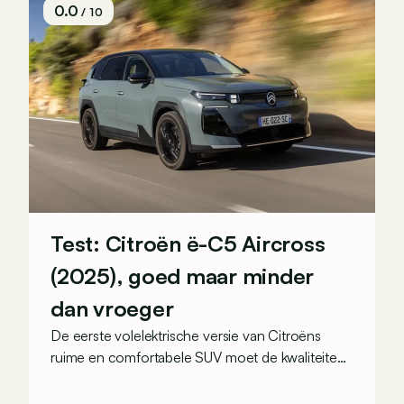
0.0
/ 10
Test: Citroën ë-C5 Aircross
(2025), goed maar minder
dan vroeger
De eerste volelektrische versie van Citroëns
ruime en comfortabele SUV moet de kwaliteiten
van zijn voorganger naar het elektrische tijdperk
vertalen. Is dat ook gelukt?