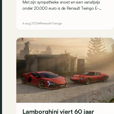
Met zijn sympathieke snoet en een vanafprijs
onder 20.000 euro is de Renault Twingo E-
Tech een van de aantrekkelijkste elektrische
stadswagens van het moment. Maar weet hij ook
6 aug 2026
Renault
Twingo
in de praktijk te overtuigen? Dit zijn zijn
belangrijkste sterke en zwakke punten.
Lamborghini viert 60 jaar