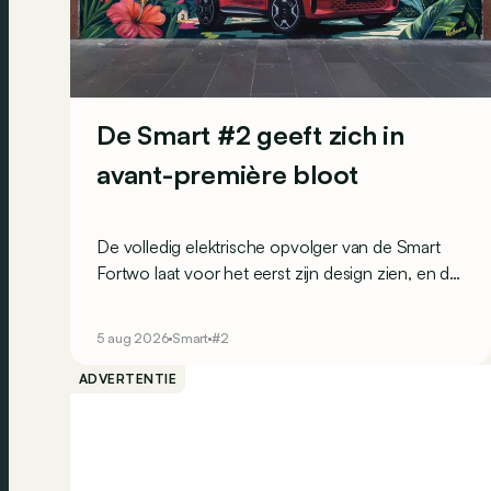
De Smart #2 geeft zich in
avant-première bloot
De volledig elektrische opvolger van de Smart
Fortwo laat voor het eerst zijn design zien, en dat
op een opvallende manier: via muurschilderingen
over de hele wereld.
5 aug 2026
Smart
#2
ADVERTENTIE