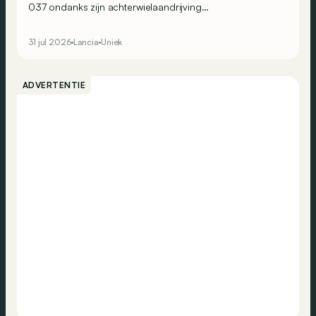
037 ondanks zijn achterwielaandrijving
wereldrallykampioen. Maar Lancia beseft ook dat dit
succes enkel kan worden bestendigd door op
31 jul 2026
Lancia
Uniek
vierwielaandrijving over te stappen. Omdat de
constructeur alles graag wat ‘anders’ doet, ontwikkelt het
een merkwaardige berline: de Trevi Bimotore.
ADVERTENTIE