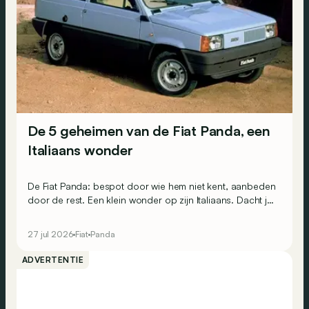
De 5 geheimen van de Fiat Panda, een
Italiaans wonder
De Fiat Panda: bespot door wie hem niet kent, aanbeden
door de rest. Een klein wonder op zijn Italiaans. Dacht je
dat dit een saaie auto zonder interessante weetjes was?
Integendeel: slechts weinig modellen bevatten zoveel
27 jul 2026
Fiat
Panda
industrieel genie. Dit zijn 5 boeiende geheimen.
ADVERTENTIE