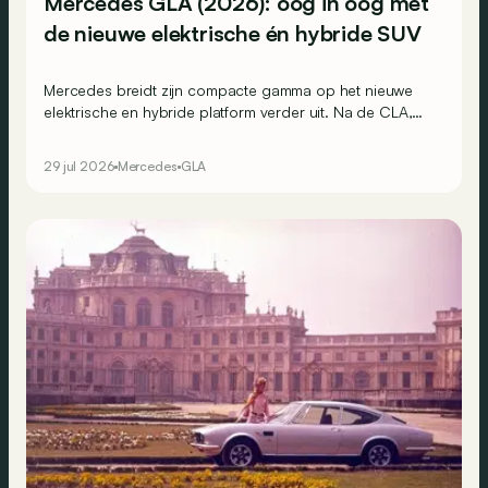
Mercedes GLA (2026): oog in oog met
de nieuwe elektrische én hybride SUV
Mercedes breidt zijn compacte gamma op het nieuwe
elektrische en hybride platform verder uit. Na de CLA,
CLA Shooting Brake en GLB is nu ook de GLA aan de
beurt. Een geduchte concurrent voor de BMW (i)X1?
29 jul 2026
Mercedes
GLA