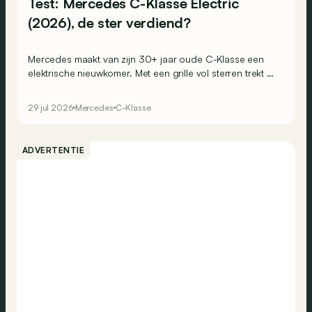
Test: Mercedes C-Klasse Electric
(2026), de ster verdiend?
Mercedes maakt van zijn 30+ jaar oude C-Klasse een
elektrische nieuwkomer. Met een grille vol sterren trekt hij
alle aandacht naar zich toe. Maar blijft hij ook trouw aan
de kwaliteiten die zijn voorgangers groot maakten?
29 jul 2026
Mercedes
C-Klasse
ADVERTENTIE