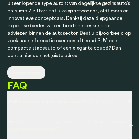
uiteenlopende type auto’s: van dagelijkse gezinsauto’s
en ruime 7-zitters tot luxe sportwagens, oldtimers en
innovatieve conceptcars. Dankzij deze diepgaande
expertise bieden wij een brede en deskundige
adviezen binnen de autosector. Bent u bijvoorbeeld op
zoek naar informatie over een off-road SUV, een
compacte stadsauto of een elegante coupé? Dan
bent u hier aan het juiste adres.
Op onze mediapagina vindt u betrouwbare
Meer lezen
autoreviews, actuele autonieuwsartikelen en
FAQ
diepgaande autotests. Wij volgen de laatste
ontwikkelingen op het gebied van autotechnologie,
design en veiligheid. Daarnaast publiceren wij
Welke soorten auto's reviewen jullie bij Vroom?
regelmatig vergelijkingen tussen auto’s op basis van
prestaties, prijs en prijs-kwaliteitverhouding — ideaal
Bij Vroom.be testen we een brede waaier aan auto's,
voor wie een weloverwogen keuze wil maken.
Hoe blijf ik op de hoogte van het laatste autonieuws
zodat elk type bestuurder een gepaste review vindt.
Naast onafhankelijke reviews en vergelijkingen biedt
en de nieuwste trends?
Van betaalbare stadswagens tot ruime
Vroom ook waardevolle informatie over
gezinsmonovolumes, luxueuze SUV’s en robuuste