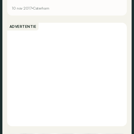
meeste aantal donuts per minuut bijvoorbeeld!
10 nov 2017
Caterham
ADVERTENTIE