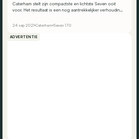
Caterham stelt zijn compactste en lichtste Seven ooit
voor. Het resultaat is een nog aantrekkelijker verhouding
gewicht-vermogen… zelfs al ligt onder de motorkap een
kleine Suzuki-motor van 660 cc.
24 sep 2021
Caterham
Seven 170
ADVERTENTIE