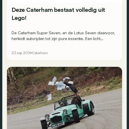
Deze Caterham bestaat volledig uit
Lego!
De Caterham Super Seven, en de Lotus Seven daarvoor,
herleidt autorijden tot zijn pure essentie. Een licht
gewicht en een lichte motor zorgen voor verbluffende
prestaties. Maar de lichtste Caterham ooit moet wel dit
23 sep 2016
Caterham
exemplaar zijn. Hij bestaat immers volledig uit
Lego&hellip; en nu kan je hem ook kopen!