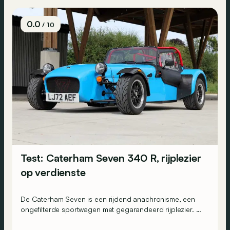
0.0
/ 10
Test: Caterham Seven 340 R, rijplezier
op verdienste
De Caterham Seven is een rijdend anachronisme, een
ongefilterde sportwagen met gegarandeerd rijplezier. Of
toch bijna... We leggen het uit achter het (afneembare)
stuur van de 340 R.