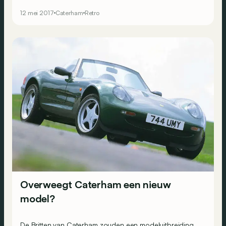
Caterham had in de jaren 90 ook een ander model, dat
12 mei 2017
Caterham
Retro
niet kon concurreren tegen&hellip; datzelfde Lotus.
Overweegt Caterham een nieuw
model?
De Britten van Caterham zouden een modeluitbreiding