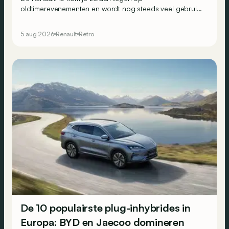
oldtimerevenementen en wordt nog steeds veel gebruikt
in het Franse hinterland. Hij wordt vaak over het hoofd
gezien, maar toch was de 16 in 1965 een absoluut uniek
5 aug 2026
Renault
Retro
aanbod.
De 10 populairste plug-inhybrides in
Europa: BYD en Jaecoo domineren