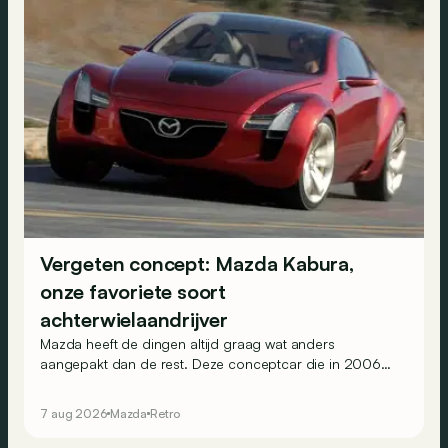
Vergeten concept: Mazda Kabura,
onze favoriete soort
achterwielaandrijver
Mazda heeft de dingen altijd graag wat anders
aangepakt dan de rest. Deze conceptcar die in 2006
debuteerde in Detroit bewijst dat op heel knappe wijze.
7 aug 2026
Mazda
Retro