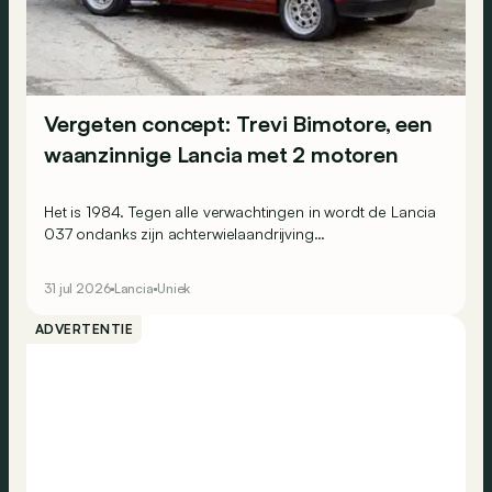
Vergeten concept: Trevi Bimotore, een
waanzinnige Lancia met 2 motoren
Het is 1984. Tegen alle verwachtingen in wordt de Lancia
037 ondanks zijn achterwielaandrijving
wereldrallykampioen. Maar Lancia beseft ook dat dit
succes enkel kan worden bestendigd door op
31 jul 2026
Lancia
Uniek
vierwielaandrijving over te stappen. Omdat de
constructeur alles graag wat ‘anders’ doet, ontwikkelt het
ADVERTENTIE
een merkwaardige berline: de Trevi Bimotore.