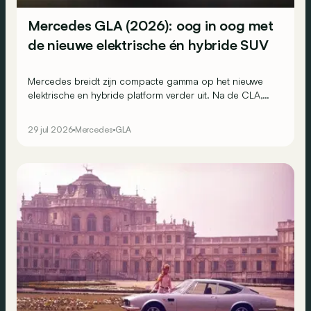
Mercedes GLA (2026): oog in oog met
de nieuwe elektrische én hybride SUV
Mercedes breidt zijn compacte gamma op het nieuwe
elektrische en hybride platform verder uit. Na de CLA,
CLA Shooting Brake en GLB is nu ook de GLA aan de
beurt. Een geduchte concurrent voor de BMW (i)X1?
29 jul 2026
Mercedes
GLA