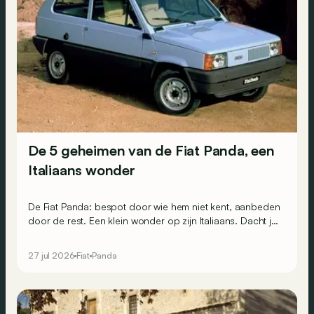
De 5 geheimen van de Fiat Panda, een
Italiaans wonder
De Fiat Panda: bespot door wie hem niet kent, aanbeden
door de rest. Een klein wonder op zijn Italiaans. Dacht je
dat dit een saaie auto zonder interessante weetjes was?
Integendeel: slechts weinig modellen bevatten zoveel
27 jul 2026
Fiat
Panda
industrieel genie. Dit zijn 5 boeiende geheimen.