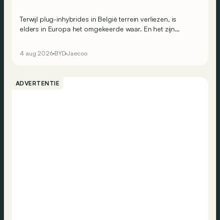
Terwijl plug-inhybrides in België terrein verliezen, is
elders in Europa het omgekeerde waar. En het zijn
vooral de Chinese merken die van die toenemende
populariteit profiteren: de voltallige top 3 van de
4 aug 2026
BYD
Jaecoo
Europese PHEV-inschrijvingen komt uit China.
ADVERTENTIE