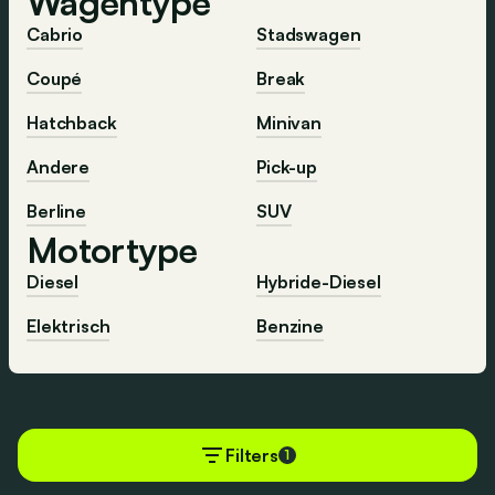
Wagentype
Cabrio
Stadswagen
Coupé
Break
Hatchback
Minivan
Andere
Pick-up
Berline
SUV
Motortype
Diesel
Hybride-Diesel
Elektrisch
Benzine
Ontdek meer
Filters
1