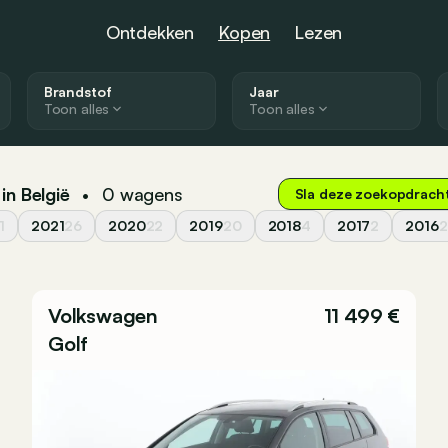
Ontdekken
Kopen
Lezen
Brandstof
Jaar
Toon alles
Toon alles
in België
0
wagens
•
Sla deze zoekopdrach
1
2021
26
2020
22
2019
20
2018
4
2017
2
2016
2
Volkswagen
11 499 €
Golf