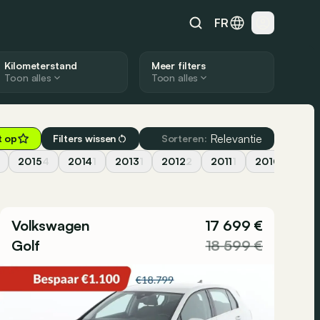
FR
Kilometerstand
Meer filters
Toon alles
Toon alles
Relevantie
t op
Filters wissen
Sorteren:
2015
4
2014
1
2013
1
2012
2
2011
1
2010
2
20
Volkswagen
17 699 €
Golf
18 599 €