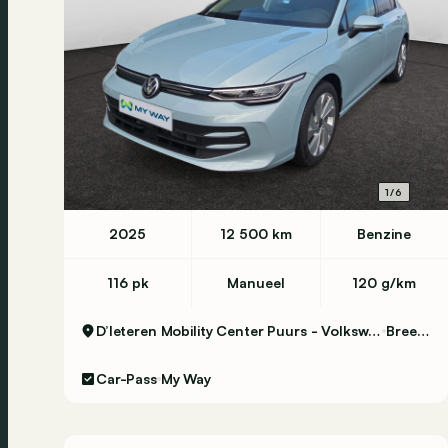
1/6
2025
12 500 km
Benzine
116 pk
Manueel
120 g/km
D’Ieteren Mobility Center Puurs - Volkswagen & Commercial Vehicles
Breendonk
Car-Pass
My Way