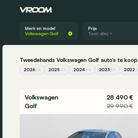
Merk en model
Prijs
Toon alles
Tweedehands Volkswagen Golf auto’s te koop 
2026
56
2025
60
2024
64
2023
34
2022
3
Volkswagen
28 490 €
Golf
29 990 €