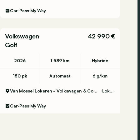
Car-Pass
My Way
Volkswagen
42 990 €
Golf
2026
1 589 km
Hybride
150 pk
Automaat
6 g/km
Van Mossel Lokeren - Volkswagen & Commercial Vehicles
Lokeren
Car-Pass
My Way