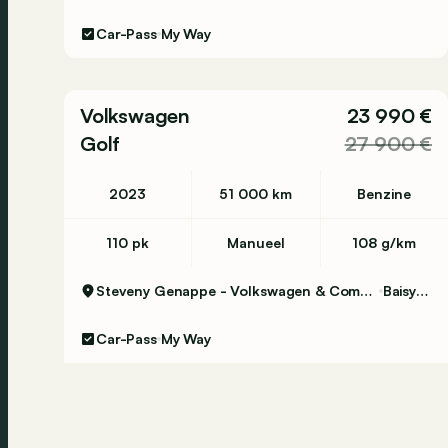
Car-Pass
My Way
Volkswagen
23 990 €
Golf
27 900 €
2023
51 000 km
Benzine
110 pk
Manueel
108 g/km
Steveny Genappe - Volkswagen & Commercial Vehicles
Baisy-Thy
Car-Pass
My Way