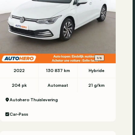
1/6
2022
130 837 km
Hybride
204 pk
Automaat
21 g/km
Autohero
Thuislevering
Car-Pass