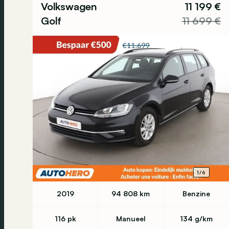
Volkswagen
11 199 €
Golf
11 699 €
1/6
2019
94 808 km
Benzine
116 pk
Manueel
134 g/km