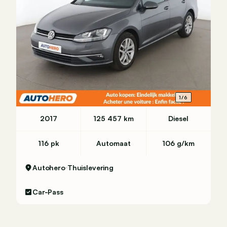
1/6
2017
125 457 km
Diesel
116 pk
Automaat
106 g/km
Autohero
Thuislevering
Car-Pass