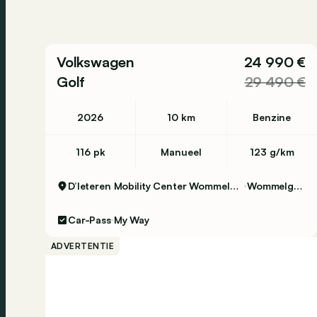
Volkswagen
24 990 €
Golf
29 490 €
2026
10 km
Benzine
116 pk
Manueel
123 g/km
D’Ieteren Mobility Center Wommelgem
Wommelgem
Car-Pass
My Way
ADVERTENTIE