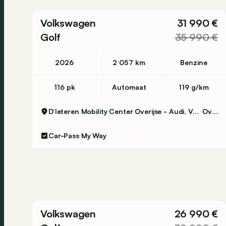
Volkswagen
31 990 €
Golf
35 990 €
2026
2 057 km
Benzine
116 pk
Automaat
119 g/km
D’Ieteren Mobility Center Overijse - Audi, Volkswagen & Commercial Vehicles
Overijse
Car-Pass
My Way
Volkswagen
26 990 €