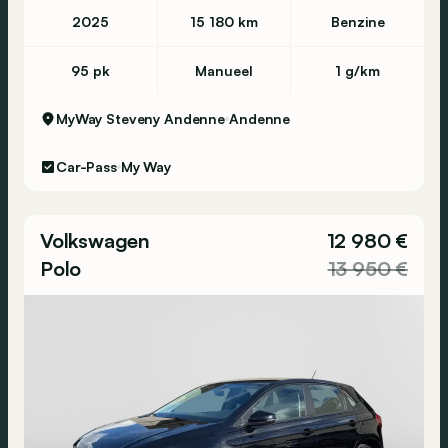
2025
15 180 km
Benzine
95 pk
Manueel
1 g/km
MyWay Steveny Andenne
Andenne
Car-Pass
My Way
Volkswagen
12 980 €
Polo
13 950 €