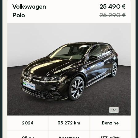
Volkswagen
25 490 €
Polo
26 290 €
1/6
2024
35 272 km
Benzine
95 pk
Automaat
133 g/km