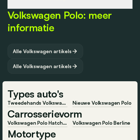
meer op zijn grote broer Golf lijkt.
Lees volledig artikel
Volkswagen Polo: meer
Het origineel is al 25 jaar oud, dus was het tijd voor een
herdenkingsmodelletje.
informatie
Lees volledig artikel
Lees volledig artikel
Alle Volkswagen artikels
Alle Volkswagen artikels
Types auto's
Tweedehands Volkswagen Polo
Nieuwe Volkswagen Polo
Carrosserievorm
Volkswagen Polo Hatchback
Volkswagen Polo Berline
Motortype