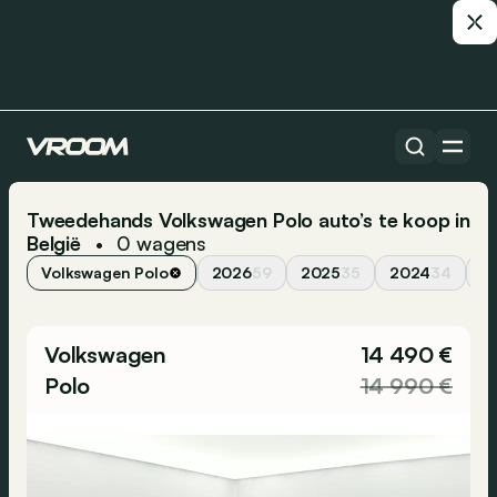
Tweedehands Volkswagen Polo auto’s te koop in
België
0
wagens
•
Volkswagen Polo
2026
59
2025
35
2024
34
2
Volkswagen
14 490 €
Polo
14 990 €