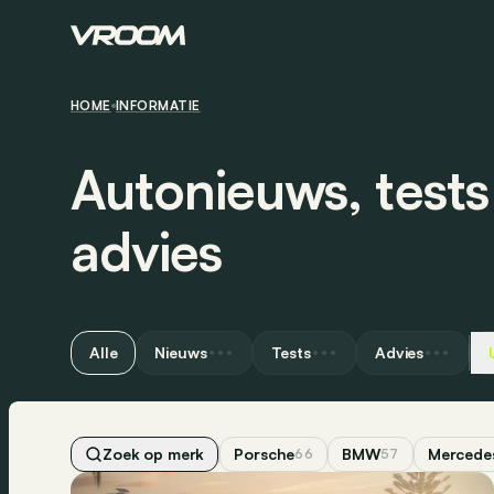
HOME
INFORMATIE
Autonieuws, test
advies
Alle
Nieuws
Tests
Advies
Zoek op merk
Porsche
BMW
Mercede
66
57