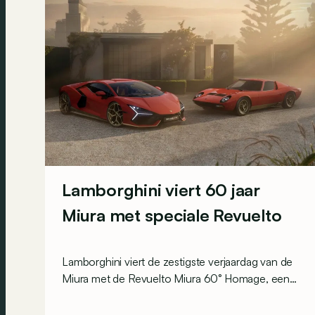
Lamborghini viert 60 jaar
Miura met speciale Revuelto
Lamborghini viert de zestigste verjaardag van de
Miura met de Revuelto Miura 60° Homage, een
speciale reeks die een eerbetoon brengt aan wat
algemeen wordt beschouwd als de allereerste