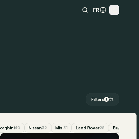
FR
Filters
1
orghini
Nissan
Mini
Land Rover
Bugatti
40
32
31
28
24