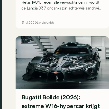
Het is 1984. Tegen alle verwachtingen in wordt
de Lancia 037 ondanks zijn achterwielaandrijving
wereldrallykampioen. Maar Lancia beseft ook dat
dit succes enkel kan worden bestendigd door op
31 jul 2026
Lancia
Uniek
vierwielaandrijving over te stappen. Omdat de
constructeur alles graag wat ‘anders’ doet,
ontwikkelt het een merkwaardige berline: de
Trevi Bimotore.
Bugatti Bolide (2026):
extreme W16-hypercar krijgt