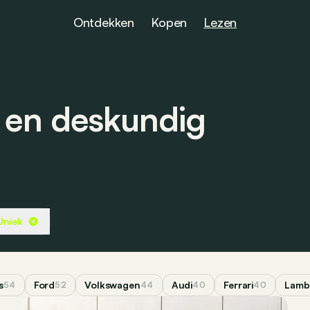
Ontdekken
Kopen
Lezen
s en deskundig
Uniek
s
Ford
Volkswagen
Audi
Ferrari
Lamb
54
52
44
40
40