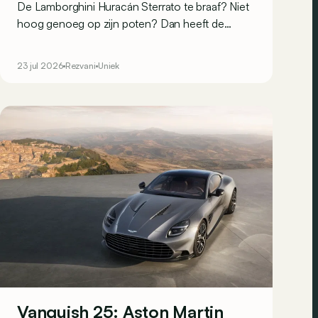
De Lamborghini Huracán Sterrato te braaf? Niet
hoog genoeg op zijn poten? Dan heeft de
Amerikaanse tuner Rezvani misschien precies
wat je zoekt.
23 jul 2026
Rezvani
Uniek
Vanquish 25: Aston Martin