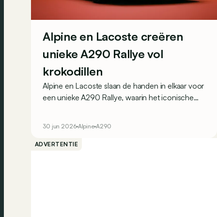
Alpine en Lacoste creëren
unieke A290 Rallye vol
krokodillen
Alpine en Lacoste slaan de handen in elkaar voor
een unieke A290 Rallye, waarin het iconische
krokodillenlogo van het Franse modemerk
werkelijk overal opduikt.
30 jun 2026
Alpine
A290
ADVERTENTIE