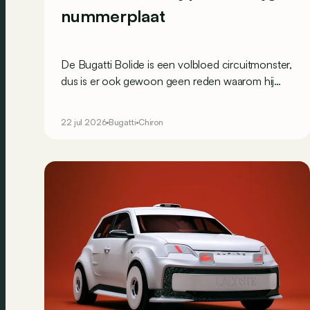
nummerplaat
De Bugatti Bolide is een volbloed circuitmonster,
dus is er ook gewoon geen reden waarom hij
straatlegaal zou moeten zijn. Toch? Daar dacht
men bij Lanzante anders over.
22 jul 2026
Bugatti
Chiron