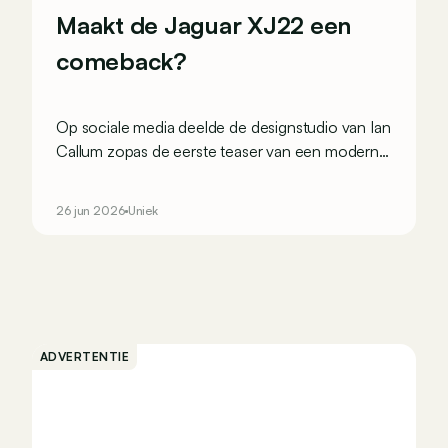
Maakt de Jaguar XJ22 een
comeback?
Op sociale media deelde de designstudio van Ian
Callum zopas de eerste teaser van een moderne
interpretatie van de Jaguar XJ220. En die zou
zomaar realiteit kunnen worden.
26 jun 2026
Uniek
ADVERTENTIE