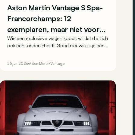
Aston Martin Vantage S Spa-
Francorchamps: 12
exemplaren, maar niet voor
Wie een exclusieve wagen koopt, wil dat die zich
iedereen
ook echt onderscheidt. Goed nieuws als je een
Vantage S op het oog hebt, want Aston Martin
geeft je met de Vantage S Spa-Francorchamps
25 jun 2026
Aston Martin
Vantage
het perfecte excuus om toe te happen.
Bovendien is deze exclusieveling enkel
weggelegd voor klanten in België en Luxemburg.