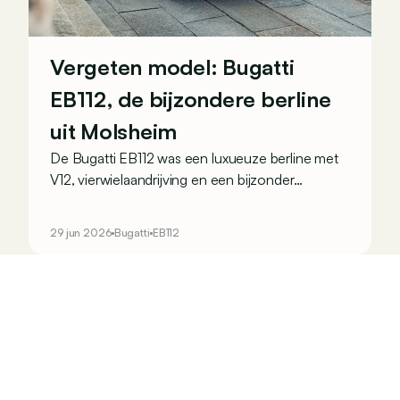
Vergeten model: Bugatti
EB112, de bijzondere berline
uit Molsheim
De Bugatti EB112 was een luxueuze berline met
V12, vierwielaandrijving en een bijzonder
vooruitstrevende techniek. Toch bleef het
uiteindelijk bij amper drie exemplaren…
29 jun 2026
Bugatti
EB112