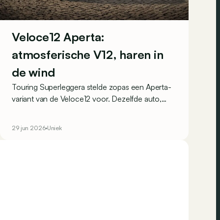
Veloce12 Aperta:
atmosferische V12, haren in
de wind
Touring Superleggera stelde zopas een Aperta-
variant van de Veloce12 voor. Dezelfde auto,
maar dan met een afneembaar targadak. De
perfecte restomod voor zonnige weekends?
29 jun 2026
Uniek