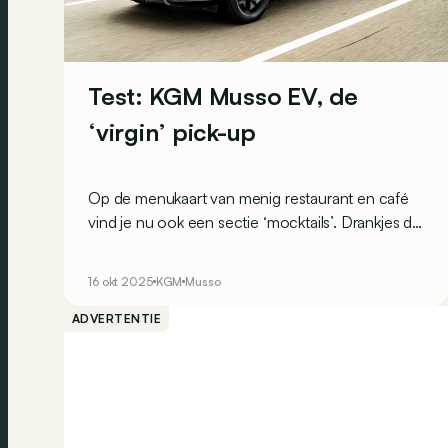
Test: KGM Musso EV, de
‘virgin’ pick-up
Op de menukaart van menig restaurant en café
vind je nu ook een sectie ‘mocktails’. Drankjes die
eruitzien als alcohol, de naam hebben van
bekende cocktails (en vaak ook de prijzen
16 okt 2025
KGM
Musso
ervan…), maar dan zonder alcohol. Dat is een
beetje het geval met de nieuwe elektrische
ADVERTENTIE
Musso van KGM: hij ziet eruit als een pick-up,
heeft een laadbak als een pick-up… maar het is
geen pick-up. We leggen uit!