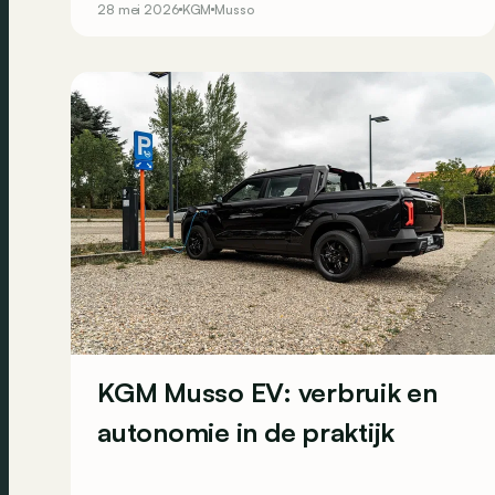
28 mei 2026
KGM
Musso
terug, zowel in de korte versie als in de langere
Grand Musso.
KGM Musso EV: verbruik en
autonomie in de praktijk