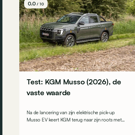
0.0
/ 10
Test: KGM Musso (2026), de
vaste waarde
Na de lancering van zijn elektrische pick-up
Musso EV keert KGM terug naar zijn roots met
een gemoderniseerde 'echte' dieselpick-up: de
Musso. Voor 2026 komt hij getransformeerd