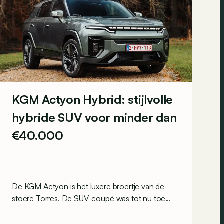
KGM Actyon Hybrid: stijlvolle
hybride SUV voor minder dan
€40.000
De KGM Actyon is het luxere broertje van de
stoere Torres. De SUV-coupé was tot nu toe
enkel verkrijgbaar met een dorstige
benzinemotor, maar op het Autosalon van