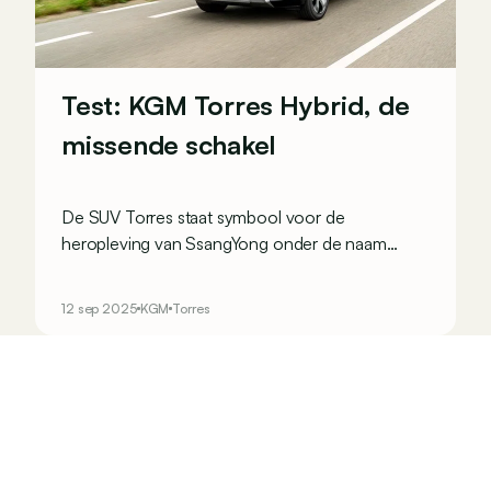
Test: KGM Torres Hybrid, de
missende schakel
De SUV Torres staat symbool voor de
heropleving van SsangYong onder de naam
KGM, en bestond al op benzine en als
elektrische EVX. Om een optie te bieden die een
12 sep 2025
KGM
Torres
lagere CO2-uitstoot heeft dan die eerste, en een
lagere instapprijs dan de tweede, is er nu een
hybride versie. De ontbrekende schakel om de
verkoop een boost te geven?