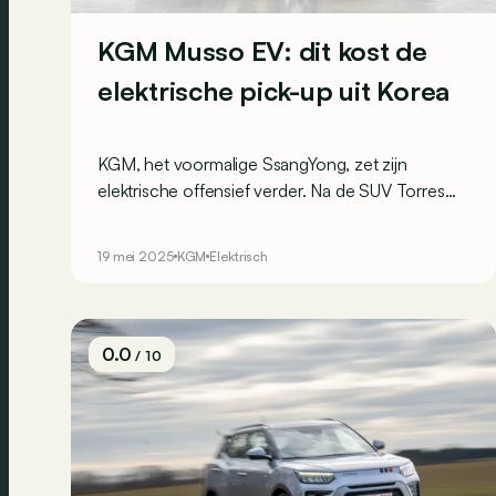
KGM Musso EV: dit kost de
elektrische pick-up uit Korea
KGM, het voormalige SsangYong, zet zijn
elektrische offensief verder. Na de SUV Torres
EVX volgt nu de elektrische pick-up Musso EV.
Een model met tot 420 km rijbereik. Voor een
19 mei 2025
KGM
Elektrisch
scherpe prijs?
0.0
/ 10