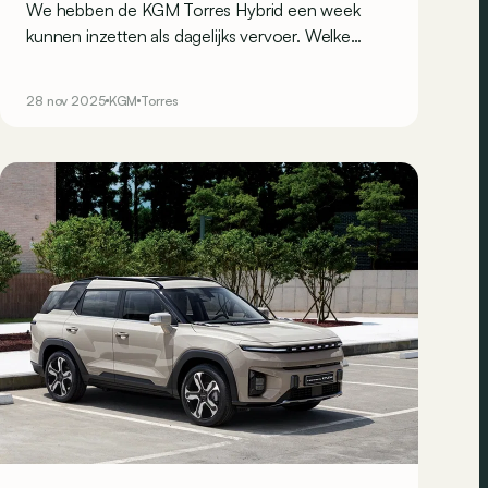
We hebben de KGM Torres Hybrid een week
kunnen inzetten als dagelijks vervoer. Welke
sterke en zwakke punten zijn ons bijgebleven?
28 nov 2025
KGM
Torres