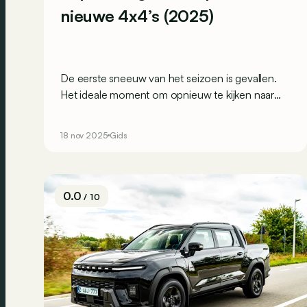
nieuwe 4x4’s (2025)
De eerste sneeuw van het seizoen is gevallen.
Het ideale moment om opnieuw te kijken naar
betaalbare wagens die nog met
vierwielaandrijving verkrijgbaar zijn. Dit is onze
18 nov 2025
Gids
selectie van de goedkoopste 4x4’s die je in 2025
nog kunt vinden om de winter te trotseren.
0.0
/ 10