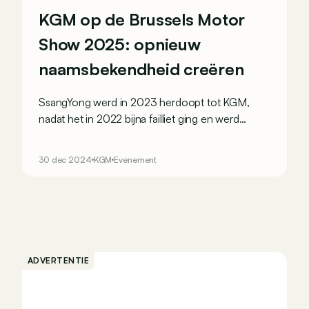
KGM op de Brussels Motor
Show 2025: opnieuw
naamsbekendheid creëren
SsangYong werd in 2023 herdoopt tot KGM,
nadat het in 2022 bijna failliet ging en werd
overgenomen door KG Mobility. De Koreaanse
autobouwer herpakt zich en zal in Europese
30 dec 2024
KGM
Evenement
première een gedurfd model voorstellen in
Brussel.
ADVERTENTIE