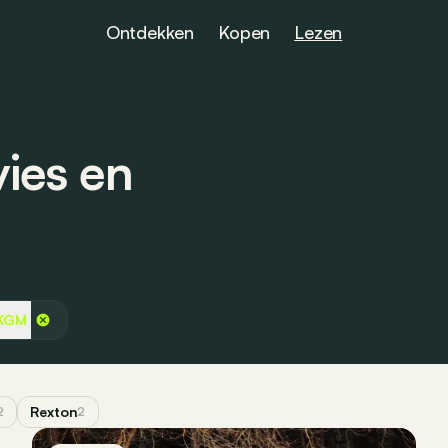
Ontdekken
Kopen
Lezen
ies en
KGM
Rexton
2
2