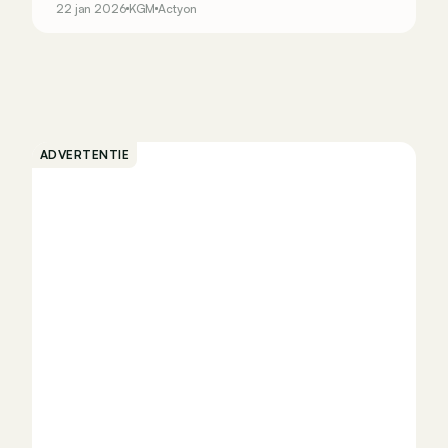
22 jan 2026
KGM
Actyon
premiumprijzen te betalen. Is dat gelukt?
ADVERTENTIE