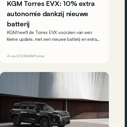
KGM Torres EVX: 10% extra
autonomie dankzij nieuwe
batterij
KGM heeft de Torres EVX voorzien van een
kleine update, met een nieuwe batterij en extra
uitrusting. Dat levert hem 10% extra rijbereik op,
met dank aan de Musso EV!
4 nov 2025
KGM
Torres