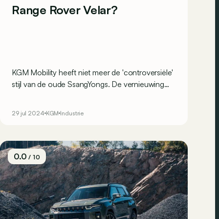
Range Rover Velar?
KGM Mobility heeft niet meer de 'controversiële'
stijl van de oude SsangYongs. De vernieuwing
van het Koreaanse merk levert het ook een
knapper design op. Deze toekomstige Actyon,
29 jul 2024
KGM
Industrie
die wat doet denken aan de Range Rover Velar,
bevestigt die intentie.
0.0
/ 10