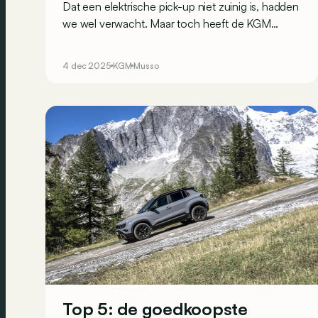
Dat een elektrische pick-up niet zuinig is, hadden
we wel verwacht. Maar toch heeft de KGM
Musso EV ons teleurgesteld op vlak van
autonomie én opladen tijdens een week achter
4 dec 2025
KGM
Musso
het stuur…
Top 5: de goedkoopste