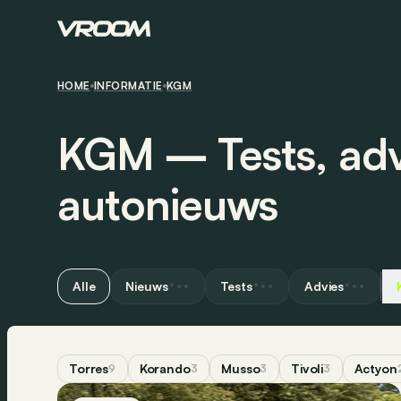
HOME
INFORMATIE
KGM
KGM ― Tests, adv
autonieuws
Alle
Nieuws
Tests
Advies
Torres
Korando
Musso
Tivoli
Actyon
9
3
3
3