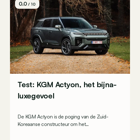
0.0
/ 10
Test: KGM Actyon, het bijna-
luxegevoel
De KGM Actyon is de poging van de Zuid-
Koreaanse constructeur om het
premiumsegment aan te spreken. Of toch
klanten die een premiumervaring willen, zonder