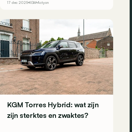
17 dec 2025
KGM
Actyon
Brussel zal deze hybride versie staan te blinken
voor een scherpe introductieprijs!
KGM Torres Hybrid: wat zijn
zijn sterktes en zwaktes?