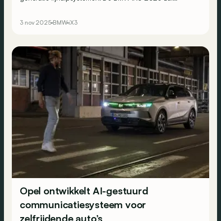
daarmee handsfree rijden toelaten, inclusief wisselen van
rijstrook via een blik in de buitenspiegel. Deze
3 nov 2025
BMW
iX3
technologie is ook in België beschikbaar vanaf de
lancering.
Opel ontwikkelt AI-gestuurd
communicatiesysteem voor
zelfrijdende auto’s