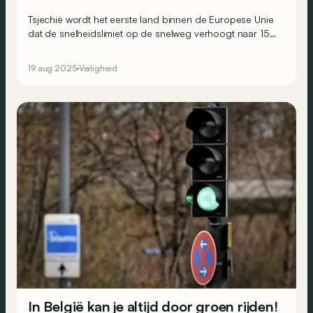
Tsjechië wordt het eerste land binnen de Europese Unie
dat de snelheidslimiet op de snelweg verhoogt naar 150
km/u. Maar voorlopig geldt die limiet nog niet overal, of
zelfs altijd.
19 aug 2025
Veiligheid
In België kan je altijd door groen rijden!