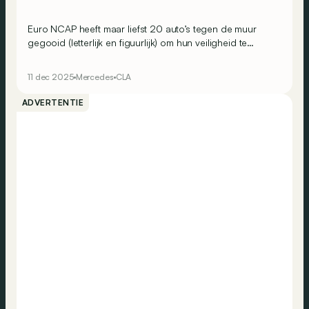
Euro NCAP heeft maar liefst 20 auto’s tegen de muur
gegooid (letterlijk en figuurlijk) om hun veiligheid te
testen. En het is de nieuwe Mercedes CLA die aan de
top staat! Maar welke auto’s stellen teleur?
11 dec 2025
Mercedes
CLA
ADVERTENTIE