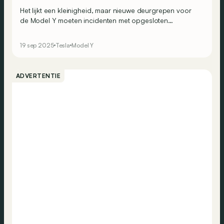
Het lijkt een kleinigheid, maar nieuwe deurgrepen voor
de Model Y moeten incidenten met opgesloten
inzittenden vermijden en zo zelfs doden voorkomen bij
ongevallen.
19 sep 2025
Tesla
Model Y
ADVERTENTIE