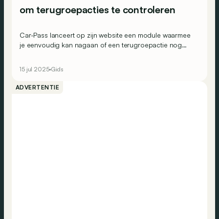
om terugroepacties te controleren
Car-Pass lanceert op zijn website een module waarmee
je eenvoudig kan nagaan of een terugroepactie nog
moet worden uitgevoerd op je voertuig of op een
tweedehandswagen die je overweegt te kopen.
15 jul 2025
Gids
ADVERTENTIE