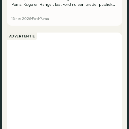
Puma, Kuga en Ranger, laat Ford nu een breder publiek
kennismaken met de eerste stappen richting autonoom
rijden. En dat in tal van Europese landen, waaronder
13 nov 2025
Ford
Puma
België.
ADVERTENTIE