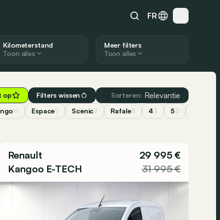
FR
Kilometerstand
Meer filters
Toon alles
Toon alles
Relevantie
t op
Filters wissen
Sorteren:
ingo
11
Espace
7
Scenic
7
Rafale
5
4
3
5
3
Koleos
3
Renault
29 995 €
Kangoo E-TECH
31 995 €