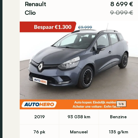
Renault
8 699 €
Clio
9 099 €
1/6
2019
93 038 km
Benzine
76 pk
Manueel
135 g/km