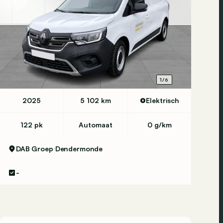
1/6
2025
5 102 km
Elektrisch
122 pk
Automaat
0 g/km
DAB Groep
Dendermonde
-