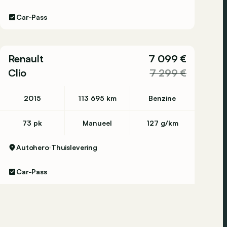
Car-Pass
Renault
7 099 €
Clio
7 299 €
2015
113 695 km
Benzine
73 pk
Manueel
127 g/km
Autohero
Thuislevering
Car-Pass