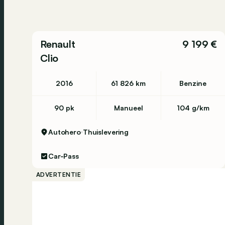
Renault
9 199 €
Clio
2016
61 826 km
Benzine
90 pk
Manueel
104 g/km
Autohero
Thuislevering
Car-Pass
ADVERTENTIE