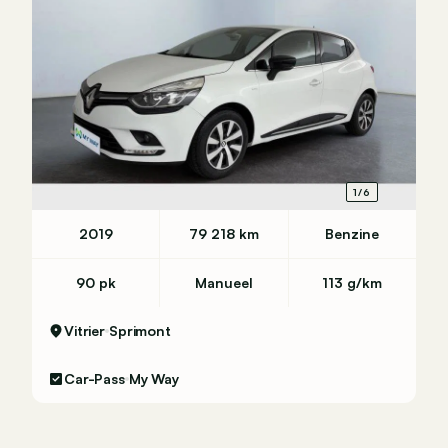
1/6
2019
79 218 km
Benzine
90 pk
Manueel
113 g/km
Vitrier
Sprimont
Car-Pass
My Way