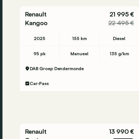
Renault
21 995 €
Kangoo
22 495 €
2025
155 km
Diesel
95 pk
Manueel
135 g/km
DAB Groep
Dendermonde
Car-Pass
Renault
13 990 €