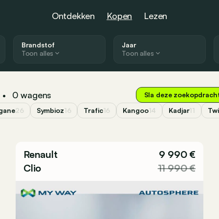
Ontdekken
Kopen
Lezen
Brandstof
Jaar
Toon alles
Toon alles
0
wagens
•
Sla deze zoekopdrach
gane
26
Symbioz
16
Trafic
16
Kangoo
14
Kadjar
11
Tw
Renault
9 990 €
Clio
11 990 €