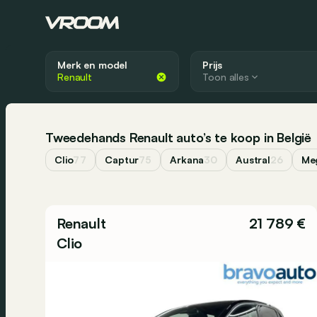
Merk en model
Prijs
Toon alles
Tweedehands Renault auto’s te koop in België
Clio
77
Captur
75
Arkana
30
Austral
26
Me
Renault
21 789 €
Clio