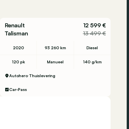
Renault
12 599 €
Talisman
13 499 €
2020
93 260 km
Diesel
120 pk
Manueel
140 g/km
Autohero
Thuislevering
Car-Pass