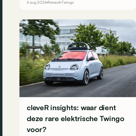
6 aug 2026
Renault
Twingo
in de praktijk te overtuigen? Dit zijn zijn
belangrijkste sterke en zwakke punten.
cleveR insights: waar dient
deze rare elektrische Twingo
voor?