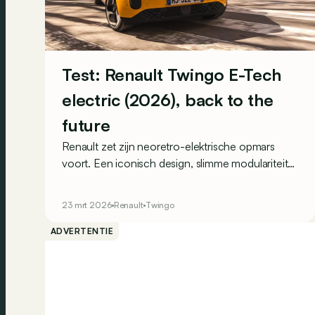
Test: Renault Twingo E-Tech
electric (2026), back to the
future
Renault zet zijn neoretro-elektrische opmars
voort. Een iconisch design, slimme modulariteit
en betaalbare prijzen: kan de Twingo van het
derde millennium even charmant zijn als zijn
23 mrt 2026
Renault
Twingo
legendarische voorganger, maar dan volledig
elektrisch?
ADVERTENTIE