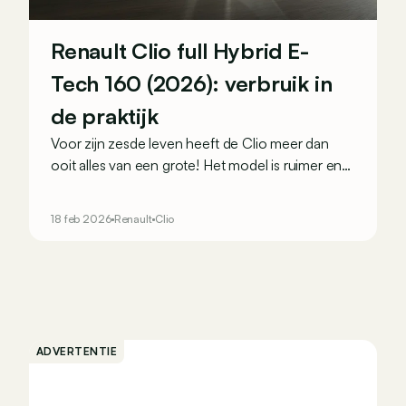
Renault Clio full Hybrid E-
Tech 160 (2026): verbruik in
de praktijk
Voor zijn zesde leven heeft de Clio meer dan
ooit alles van een grote! Het model is ruimer en
beter afgewerkt en krijgt ook meer spierballen
met de nieuwe hybride aandrijving die voortaan
18 feb 2026
Renault
Clio
160 pk levert. Maar hoeveel dorst heeft die echt
in dagelijks gebruik?
ADVERTENTIE