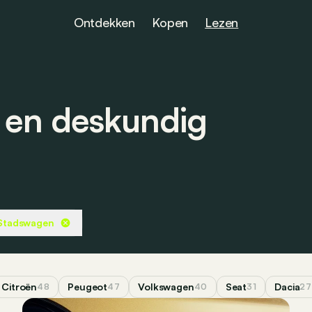
Ontdekken
Kopen
Lezen
s en deskundig
Stadswagen
Citroën
Peugeot
Volkswagen
Seat
Dacia
48
47
40
31
27