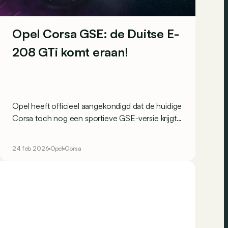
Opel Corsa GSE: de Duitse E-
208 GTi komt eraan!
Opel heeft officieel aangekondigd dat de huidige
Corsa toch nog een sportieve GSE-versie krijgt.
Die zal, zonder verrassing, technisch gebaseerd
worden op de 280 pk sterke Mokka GSE en
24 feb 2026
Opel
Corsa
Peugeot E-208 GTi.