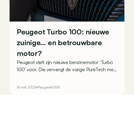
Peugeot Turbo 100: nieuwe
zuinige… en betrouwbare
motor?
Peugeot stelt zijn nieuwe benzinemotor ‘Turbo
100’ voor. Die vervangt de vorige PureTech met
hetzelfde vermogen, uitgerust met een
distributieriem waarvan de betrouwbaarheid
16 mrt 2026
Peugeot
208
berucht was. De motor komt op de 208 en
2008, met een nieuwe turbo met variabele
geometrie en… een distributieketting!