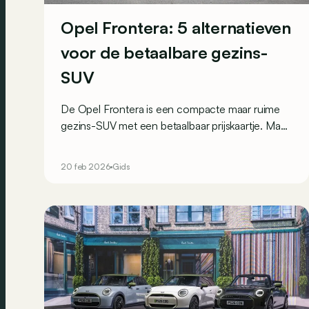
Opel Frontera: 5 alternatieven
voor de betaalbare gezins-
SUV
De Opel Frontera is een compacte maar ruime
gezins-SUV met een betaalbaar prijskaartje. Maar
welke 5 andere modellen moet je overwegen
voor je je keuze maakt?
20 feb 2026
Gids