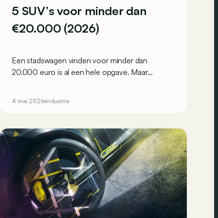
5 SUV’s voor minder dan
€20.000 (2026)
Een stadswagen vinden voor minder dan
20.000 euro is al een hele opgave. Maar
dromen van een trendy SUV-silhouet? Is dat in
2026 compleet onmogelijk geworden? Beslist
4 mei 2026
Industrie
niet, zoals deze 5 SUV's bewijzen!