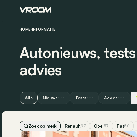
HOME
INFORMATIE
Autonieuws, test
advies
Alle
Nieuws
Tests
Advies
Zoek op merk
Renault
Opel
Fiat
97
57
50