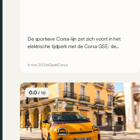
De sportieve Corsa-lijn zet zich voort in het
elektrische tijdperk met de Corsa GSE: de
krachtigste Corsa ooit! Op het menu staat,
weinig verrassend, hetzelfde recept als bij de
6 mei 2026
Opel
Corsa
andere elektrische hot hatches van Stellantis: 281
pk en een sperdifferentieel.
0.0
/ 10