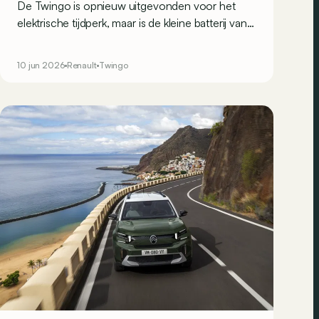
De Twingo is opnieuw uitgevonden voor het
elektrische tijdperk, maar is de kleine batterij van
27,5 kWh genoeg voor dagelijks gebruik? Na een
week rijden in België hebben we het antwoord!
10 jun 2026
Renault
Twingo