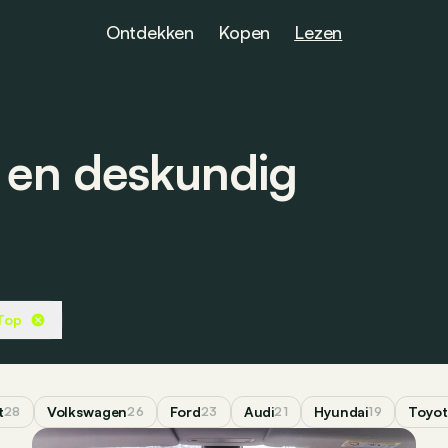
Ontdekken
Kopen
Lezen
s en deskundig
Top
t
Volkswagen
Ford
Audi
Hyundai
Toyot
28
26
23
21
19