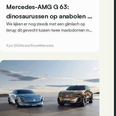
Mercedes-AMG G 63:
dinosaurussen op anabolen in
We kijken er nog steeds met een glimlach op
duel
terug: dit gevecht tussen twee mastodonten met
hun opgevoerde V8's. Wie gaat er volgens jou
met de titel van Koning van de automobiele
5 jun 2026
Land Rover
Mercedes
voedselketen vandoor?