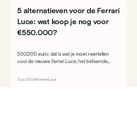
5 alternatieven voor de Ferrari
Luce: wat koop je nog voor
€550.000?
550.000 euro: dat is wat je moet neertellen
voor de nieuwe Ferrari Luce, het befaamde
eerste volledig elektrische model van Maranello
dat zoveel stof doet opwaaien. Maar welke
3 jun 2026
Ferrari
Luce
andere wagens kun je nog kopen met een half
miljoen euro?