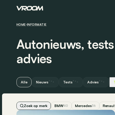
HOME
INFORMATIE
Autonieuws, test
advies
Alle
Nieuws
Tests
Advies
Zoek op merk
BMW
Mercedes
Renaul
40
36