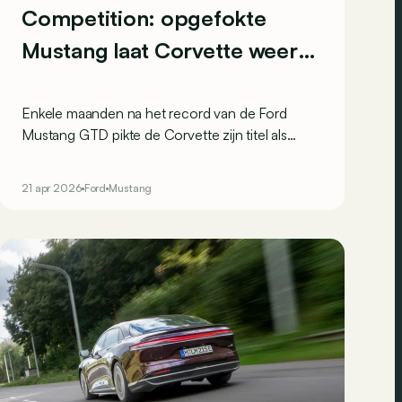
Competition: opgefokte
Mustang laat Corvette weer
achter zich
Enkele maanden na het record van de Ford
Mustang GTD pikte de Corvette zijn titel als
snelste Amerikaan op de Nürburgring in. Na een
kort bezoekje aan de garage schakelt de
21 apr 2026
Ford
Mustang
Mustang GTD over naar 'Competition'-modus
om die nederlaag recht te zetten.