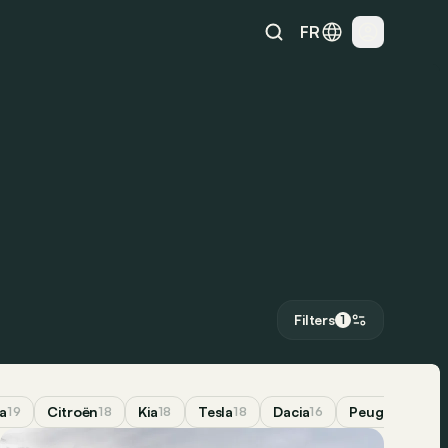
FR
Filters
1
a
Citroën
Kia
Tesla
Dacia
Peugeot
19
18
18
18
16
15