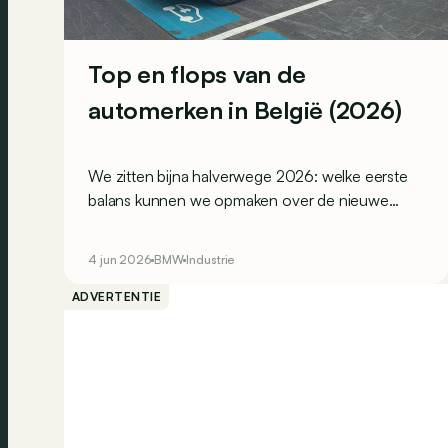
Top en flops van de
automerken in België (2026)
We zitten bijna halverwege 2026: welke eerste
balans kunnen we opmaken over de nieuwe
inschrijvingen van auto’s op de Belgische markt?
Met andere woorden: welke modellen vallen op
4 jun 2026
BMW
Industrie
in positieve… én in negatieve zin?
ADVERTENTIE