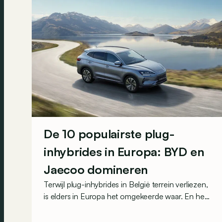
De 10 populairste plug-
inhybrides in Europa: BYD en
Jaecoo domineren
Terwijl plug-inhybrides in België terrein verliezen,
is elders in Europa het omgekeerde waar. En het
zijn vooral de Chinese merken die van die
toenemende populariteit profiteren: de voltallige