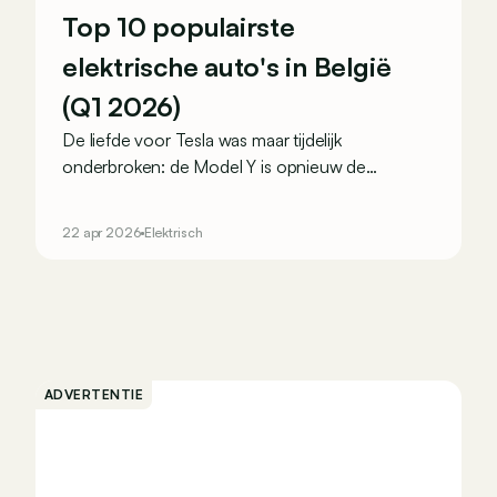
Top 10 populairste
elektrische auto's in België
(Q1 2026)
De liefde voor Tesla was maar tijdelijk
onderbroken: de Model Y is opnieuw de
populairste elektrische wagen in België! De
Amerikaan wint zo van de Duitsers. En de
22 apr 2026
Elektrisch
Chinezen, slagen die er ook in zich in de top 10
te nestelen?
ADVERTENTIE