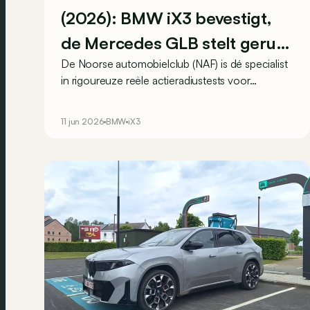
(2026): BMW iX3 bevestigt,
de Mercedes GLB stelt gerust
De Noorse automobielclub (NAF) is dé specialist
en de Xpeng X9 verrast
in rigoureuze reële actieradiustests voor
elektrische wagens, zowel in de winter als de
zomer. Dit zijn de resultaten van de zomertest
11 jun 2026
BMW
iX3
2026, met de BMW iX3 als grote winnaar!