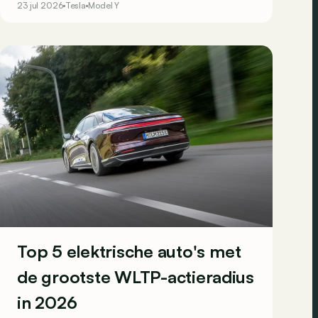
23 jul 2026
Tesla
Model Y
plaats. Dit zijn de tien populairste elektrische
auto's van het eerste semester van 2026.
Top 5 elektrische auto's met
de grootste WLTP-actieradius
in 2026