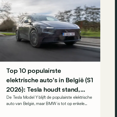
Top 10 populairste
elektrische auto's in België (S1
2026): Tesla houdt stand,
De Tesla Model Y blijft de populairste elektrische
BMW rukt op
auto van België, maar BMW is tot op enkele
tientallen inschrijvingen genaderd. Ook de
nieuwe iX3 schiet meteen door naar de derde