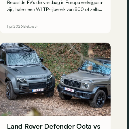
Bepaalde EV's die vandaag in Europa verkrijgbaar
zijn, halen een WLTP-rijbereik van 800 of zelfs
900 kilometer. Dit zijn de vijf modellen die in
2026 het verst geraken.
1 jul 2026
Elektrisch
Land Rover Defender Octa vs