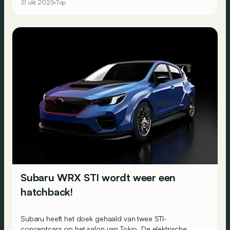
31 okt 2025
Top
Subaru WRX STI wordt weer een
hatchback!
Subaru heeft het doek gehaald van twee STI-
conceptcars op het salon van Tokio. De elektrische