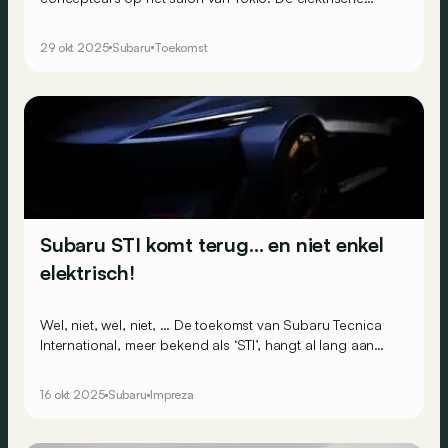
Performance-E STI blikt vooruit op een verdere
toekomst, maar de Performance-B STI rijdt op benzine
29 okt 2025
Subaru
Toekomst
en ziet er zo goed als klaar uit…
Subaru STI komt terug… en niet enkel
elektrisch!
Wel, niet, wel, niet, … De toekomst van Subaru Tecnica
International, meer bekend als ‘STI’, hangt al lang aan
een zijden draadje. Maar er lijkt licht te zijn aan het einde
van de tunnel! Subaru brengt namelijk wat leuks mee
16 okt 2025
Subaru
Impreza
naar de Japan Mobility Show 2025…