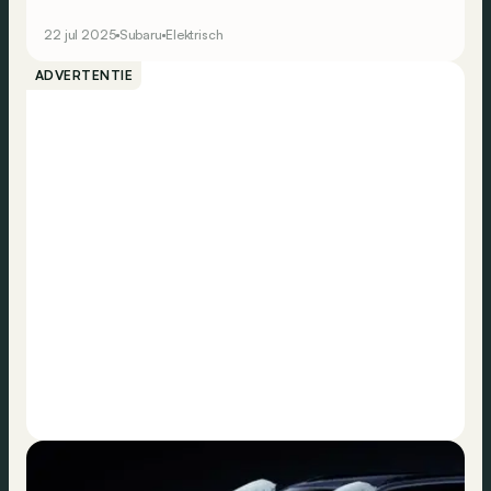
Subaru-gamma uit te breiden - met de stille steun van
Toyota.
22 jul 2025
Subaru
Elektrisch
ADVERTENTIE