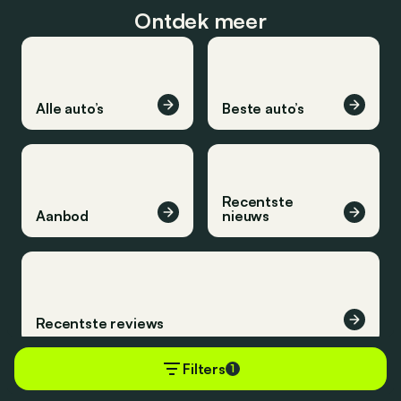
Ontdek meer
Alle auto’s
Beste auto’s
Recentste
Aanbod
nieuws
Recentste reviews
Filters
1
Blijf op de hoogte van het laatste nieuws.