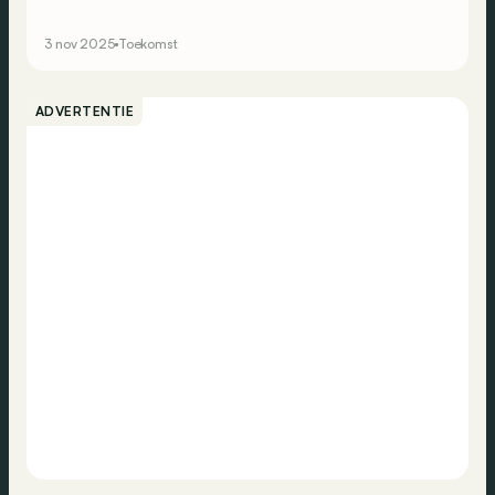
salon van Tokio. Dit zijn onze vijf favorieten.
3 nov 2025
Toekomst
ADVERTENTIE