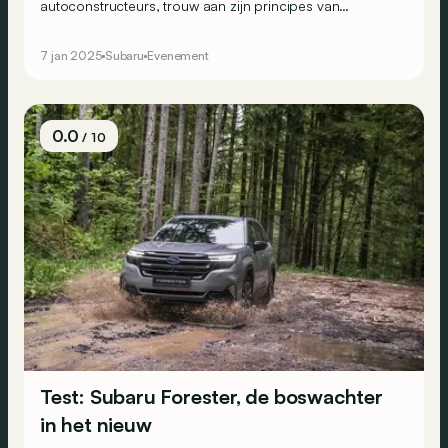
autoconstructeurs, trouw aan zijn principes van
symmetrie en originaliteit. Het merk wil ook zijn imago van
betrouwbaarheid versterken met een XL-
7 jan 2025
Subaru
Evenement
garantieprogramma: 8 jaar!
0.0
/ 10
Test: Subaru Forester, de boswachter
in het nieuw