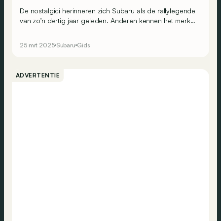
De nostalgici herinneren zich Subaru als de rallylegende
van zo’n dertig jaar geleden. Anderen kennen het merk
vooral als eigenzinnig en familiaal. Tussen die twee visies
in bevinden zich deze 5 modellen die je dringend moet
25 mrt 2025
Subaru
Gids
overwegen!
ADVERTENTIE