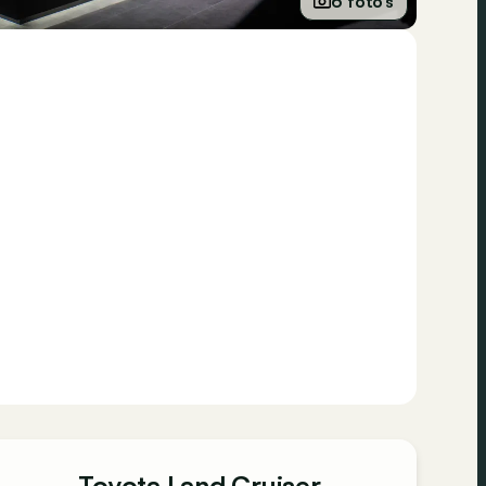
6 foto’s
Toyota Land Cruiser