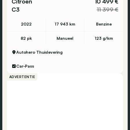
Citroën
10 499 €
C3
11 399 €
2022
17 943 km
Benzine
82 pk
Manueel
123 g/km
Autohero
Thuislevering
Car-Pass
ADVERTENTIE