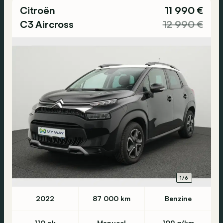
Citroën
11 990 €
C3 Aircross
12 990 €
1/6
2022
87 000 km
Benzine
110 pk
Manueel
109 g/km