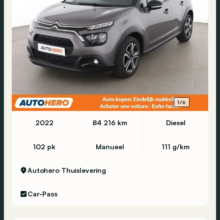
1/6
2022
84 216 km
Diesel
102 pk
Manueel
111 g/km
Autohero
Thuislevering
Car-Pass