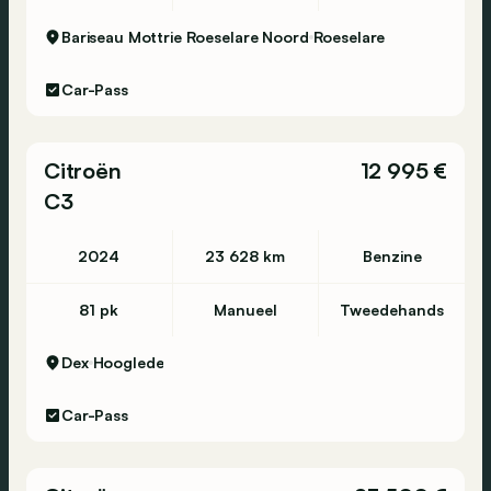
Bariseau Mottrie Roeselare Noord
Roeselare
Car-Pass
Citroën
12 995 €
C3
2024
23 628 km
Benzine
81 pk
Manueel
Tweedehands
Dex
Hooglede
Car-Pass