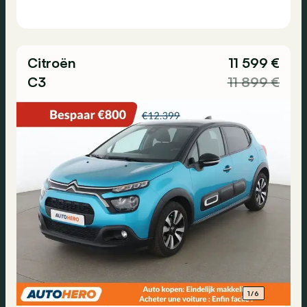
Citroën
11 599 €
C3
11 899 €
1/6