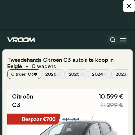
Tweedehands Citroën C3 auto’s te koop in
België
0
wagens
•
Citroën C3
2026
21
2025
31
2024
15
2023
9
Citroën
10 599 €
C3
11 299 €