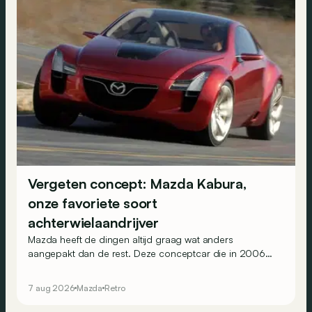
Vergeten concept: Mazda Kabura,
onze favoriete soort
achterwielaandrijver
Mazda heeft de dingen altijd graag wat anders
aangepakt dan de rest. Deze conceptcar die in 2006
debuteerde in Detroit bewijst dat op heel knappe wijze.
7 aug 2026
Mazda
Retro