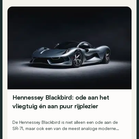
Hennessey Blackbird: ode aan het
vliegtuig én aan puur rijplezier
De Hennessey Blackbird is niet alleen een ode aan de
SR-71, maar ook een van de meest analoge moderne
wagens die anno 2026 wordt verkocht.