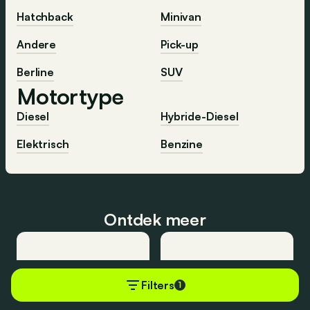
Hatchback
Minivan
Andere
Pick-up
Berline
SUV
Motortype
Diesel
Hybride-Diesel
Elektrisch
Benzine
Ontdek meer
Filters
1
Alle auto’s
Beste auto’s