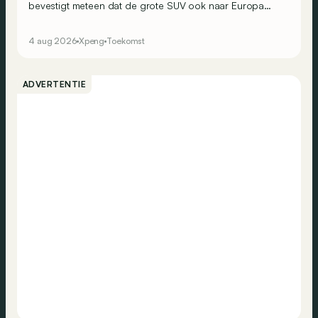
bevestigt meteen dat de grote SUV ook naar Europa
komt. Het wordt hier het grootste model van het merk.
4 aug 2026
Xpeng
Toekomst
ADVERTENTIE