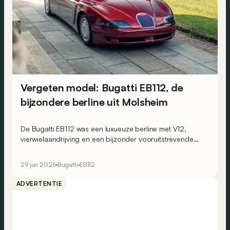
Vergeten model: Bugatti EB112, de
bijzondere berline uit Molsheim
De Bugatti EB112 was een luxueuze berline met V12,
vierwielaandrijving en een bijzonder vooruitstrevende
techniek. Toch bleef het uiteindelijk bij amper drie
exemplaren…
29 jun 2026
Bugatti
EB112
ADVERTENTIE