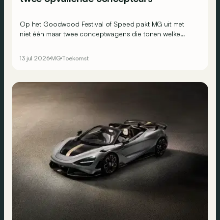
Op het Goodwood Festival of Speed pakt MG uit met
niet één maar twee conceptwagens die tonen welke
richting het merk de komende jaren uit wil. Saai wordt het
alvast niet.
13 jul 2026
MG
Toekomst