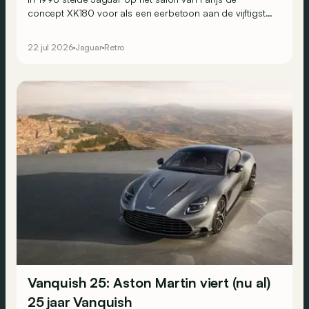
concept XK180 voor als een eerbetoon aan de vijftigste
verjaardag van zijn XK120. De naam verwijst naar zijn
topsnelheid.
22 jul 2026
Jaguar
Retro
Vanquish 25: Aston Martin viert (nu al)
25 jaar Vanquish