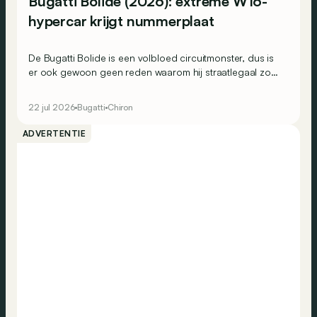
Bugatti Bolide (2026): extreme W16-
hypercar krijgt nummerplaat
De Bugatti Bolide is een volbloed circuitmonster, dus is
er ook gewoon geen reden waarom hij straatlegaal zou
moeten zijn. Toch? Daar dacht men bij Lanzante anders
over.
22 jul 2026
Bugatti
Chiron
ADVERTENTIE