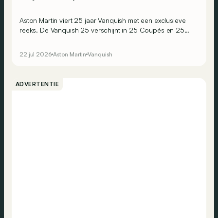
Aston Martin viert 25 jaar Vanquish met een exclusieve
reeks. De Vanquish 25 verschijnt in 25 Coupés en 25
Volantes, goed voor amper 50 exemplaren wereldwijd.
22 jul 2026
Aston Martin
Vanquish
ADVERTENTIE