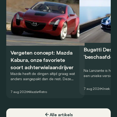
Bugatti Destr
Vergeten concept: Mazda
‘beschaafde’ 
Kabura, onze favoriete
soort achterwielaandrijver
Na Lanzante is het n
Mazda heeft de dingen altijd graag wat
een unieke versie v
anders aangepakt dan de rest. Deze
voor te stellen die
conceptcar die in 2006 debuteerde in
voor gebruik op de
7 aug 2026
Uniek
Detroit bewijst dat op heel knappe wijze.
7 aug 2026
Mazda
Retro
Alle artikels