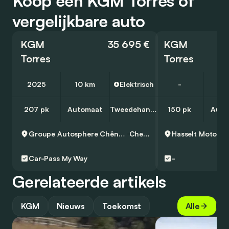
Koop een KGM Torres of
vergelijkbare auto
KGM
35 695 €
KGM
Torres
Torres
2025
10 km
Elektrisch
-
5 
207 pk
Automaat
Tweedehands
150 pk
Auto
Groupe Autosphere Chênée - Skoda
Chenee
Hasselt Motor
H
Car-Pass
My Way
-
Gerelateerde artikels
KGM
Nieuws
Toekomst
Alle