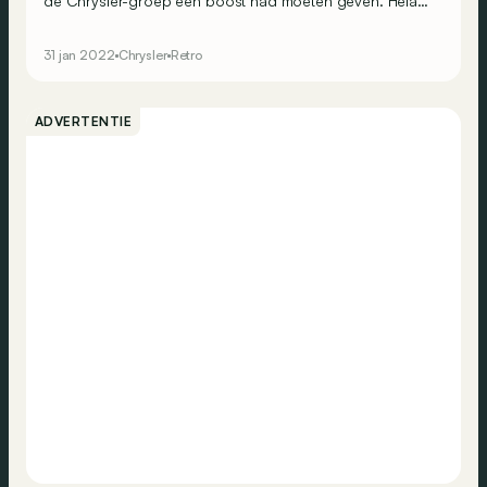
de Chrysler-groep een boost had moeten geven. Helaas
deed hij bijna net het omgekeerde!
31 jan 2022
Chrysler
Retro
ADVERTENTIE