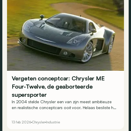
Vergeten conceptcar: Chrysler ME
Four-Twelve, de geaborteerde
supersporter
In 2004 stelde Chrysler een van zijn meest ambitieuze
en realistische conceptcars ooit voor. Helaas besliste het
management dat de 850 pk sterke supercar met V12 er
nooit zou komen…
13 feb 2026
Chrysler
Industrie