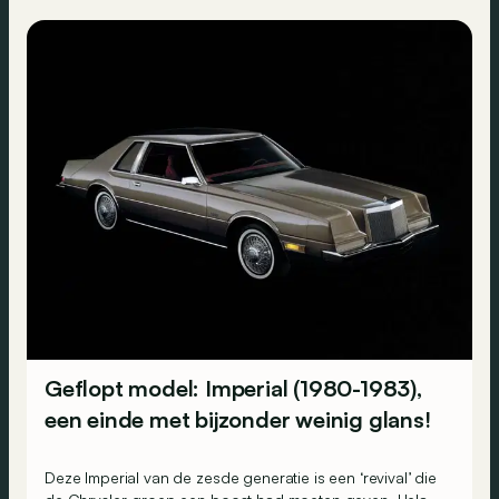
Geflopt model: Imperial (1980-1983),
een einde met bijzonder weinig glans!
Deze Imperial van de zesde generatie is een ‘revival’ die