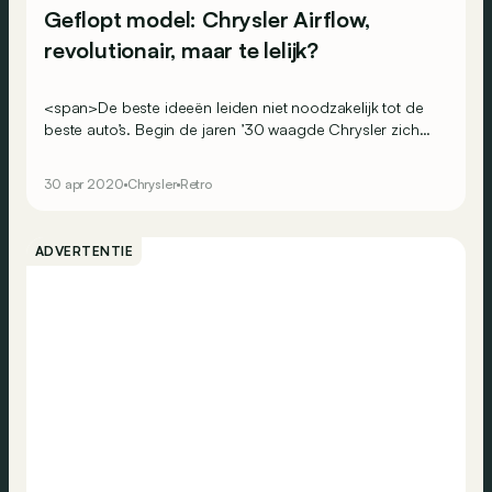
Geflopt model: Chrysler Airflow,
revolutionair, maar te lelijk?
<span>De beste ideeën leiden niet noodzakelijk tot de
beste auto’s. Begin de jaren ’30 waagde Chrysler zich
op een veelbelovend pad met de Airflow, maar die werd
uiteindelijk een grote commerciële flop.</span>
30 apr 2020
Chrysler
Retro
ADVERTENTIE