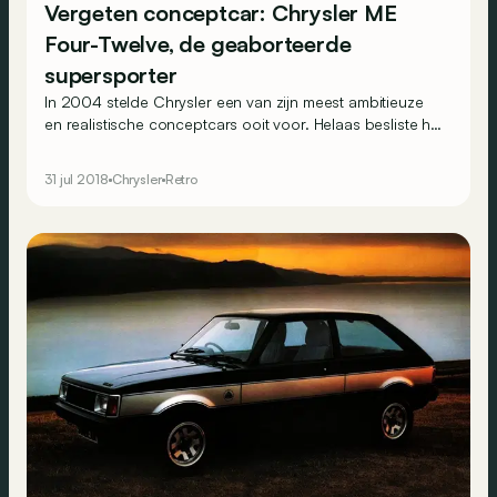
Vergeten conceptcar: Chrysler ME
Four-Twelve, de geaborteerde
supersporter
In 2004 stelde Chrysler een van zijn meest ambitieuze
en realistische conceptcars ooit voor. Helaas besliste het
management dat de 850 pk sterke supercar met V12 er
nooit zou komen…
31 jul 2018
Chrysler
Retro