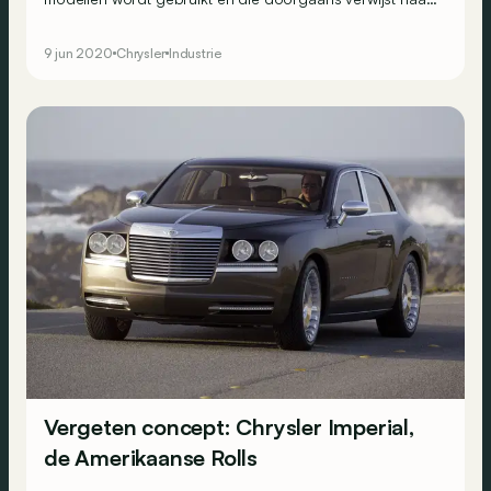
weinig verfijning, enorme afmetingen en een
monsterachtige motor. Het gouden tijdperk van dit soort
9 jun 2020
Chrysler
Industrie
auto’s lag in de jaren 1960, maar de eerste echte muscle
car dook al een decennium eerder op.
Vergeten concept: Chrysler Imperial,
de Amerikaanse Rolls