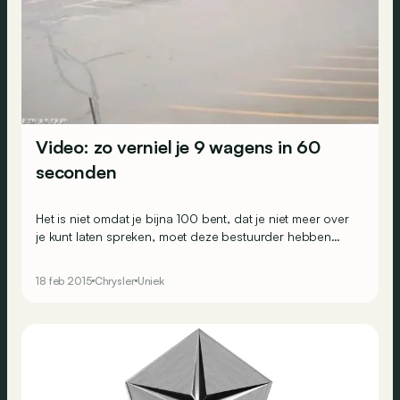
Video: zo verniel je 9 wagens in 60
seconden
Het is niet omdat je bijna 100 bent, dat je niet meer over
je kunt laten spreken, moet deze bestuurder hebben
gedacht. De man achter het stuur in deze video is een
92-jarige Amerikaan die op de parking van een
18 feb 2015
Chrysler
Uniek
supermarkt in de staat Wisconsin een nieuwe invulling
geeft aan ‘
Gone in 60 seconds
’.