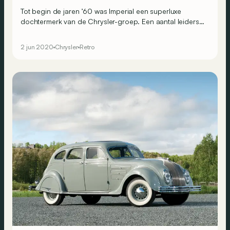
Tot begin de jaren ’60 was Imperial een superluxe
dochtermerk van de Chrysler-groep. Een aantal leiders
van Chrysler, die nostalgisch waren naar de immense
slagschepen van het eind van de jaren ’50, wilden 50
2 jun 2020
Chrysler
Retro
jaar later een vervolg breien aan die geschiedenis.