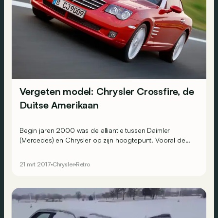
Vergeten model: Chrysler Crossfire, de
Duitse Amerikaan
Begin jaren 2000 was de alliantie tussen Daimler
(Mercedes) en Chrysler op zijn hoogtepunt. Vooral de
Amerikanen haalden er veel voordeel uit, onder meer
dankzij een model dat voor ongeveer 40% gebaseerd
21 mrt 2017
Chrysler
Retro
was op&hellip; de Mercedes SLK.