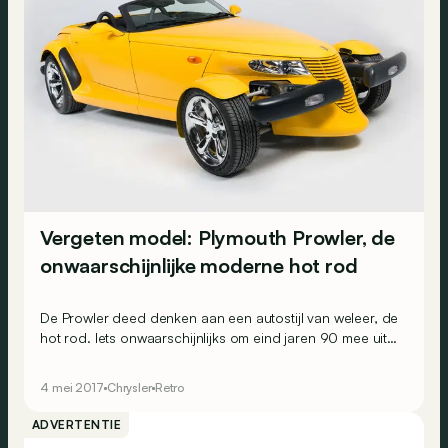
Vergeten model: Plymouth Prowler, de
onwaarschijnlijke moderne hot rod
De Prowler deed denken aan een autostijl van weleer, de
hot rod. Iets onwaarschijnlijks om eind jaren 90 mee uit
te pakken dus. Op zoek naar iets om op te vallen tussen
de menigte? Zoek niet verder!
4 mei 2017
Chrysler
Retro
ADVERTENTIE