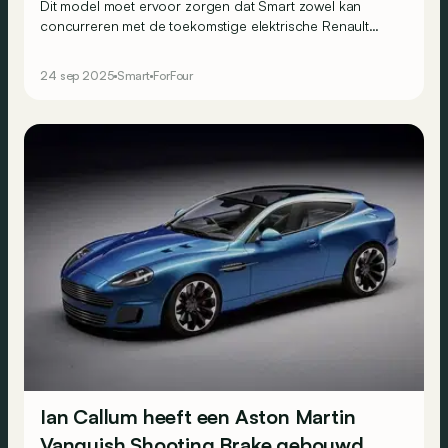
Dit model moet ervoor zorgen dat Smart zowel kan
concurreren met de toekomstige elektrische Renault
Twingo als met de productieversie van de Volkswagen
ID. Every1.
24 sep 2025
Smart
ForFour
Ian Callum heeft een Aston Martin
Vanquish Shooting Brake gebouwd