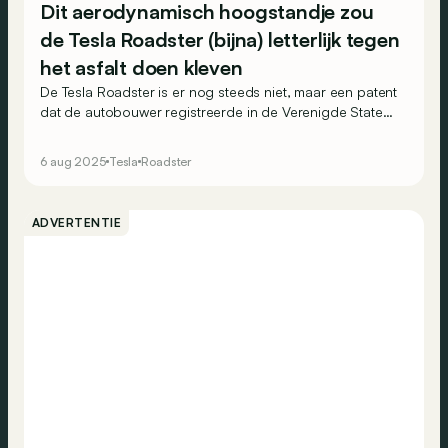
Dit aerodynamisch hoogstandje zou
de Tesla Roadster (bijna) letterlijk tegen
het asfalt doen kleven
De Tesla Roadster is er nog steeds niet, maar een patent
dat de autobouwer registreerde in de Verenigde Staten,
zou alvast minstens één technisch hoogstandje kunnen
voorspellen: actieve aerodynamica.
6 aug 2025
Tesla
Roadster
ADVERTENTIE