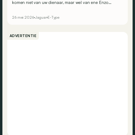
komen niet van uw dienaar, maar wel van ene Enzo
Ferrari bij het zien van de bloedmooie lijn van de nieuwe
Jaguar E-Type toen die op het salon van Genève (1961)
26 mei 2026
Jaguar
E-Type
voor het eerst te zien was. We blikken terug op een van
de grootste meesterwerken van de 20ste eeuw.
ADVERTENTIE