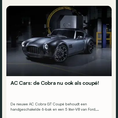
AC Cars: de Cobra nu ook als coupé!
De nieuwe AC Cobra GT Coupé behoudt een
handgeschakelde 6-bak en een 5 liter-V8 van Ford,
maar kan tot 810 pk leveren!