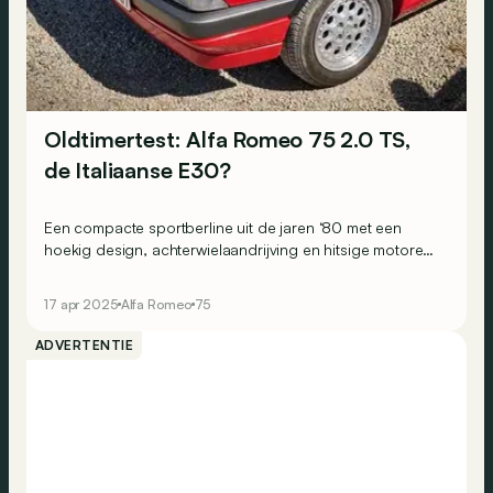
Oldtimertest: Alfa Romeo 75 2.0 TS,
de Italiaanse E30?
Een compacte sportberline uit de jaren ‘80 met een
hoekig design, achterwielaandrijving en hitsige motoren.
Dan denk je misschien aan de BMW 3 Reeks E30, maar
de Alfa Romeo 75 is misschien wel een interessanter
17 apr 2025
Alfa Romeo
75
alternatief geworden…
ADVERTENTIE