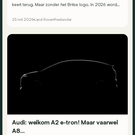
keert terug. Maar zonder het Britse logo. In 2026 wordt
Freelander een volwaardig merk, met een Chinese toets.
25 mrt 2026
Land Rover
Freelander
Audi: welkom A2 e-tron! Maar vaarwel
A8…