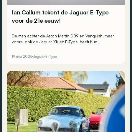
Ian Callum tekent de Jaguar E-Type
voor de 21e eeuw!
De man achter de Aston Martin DB9 en Vanquish, maar
vooral ook de Jaguar XK en F-Type, heeft hun
legendarische voorganger – de E-Type –
heruitgevonden!
19 mei 2025
Jaguar
E-Type