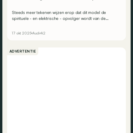
Steeds meer tekenen wijzen erop dat dit model de
spirituele - en elektrische - opvolger wordt van de
compacte A2, die twintig jaar geleden verdween. Zou hij
zelfs A2 e-tron kunnen heten?
17 okt 2025
Audi
A2
ADVERTENTIE