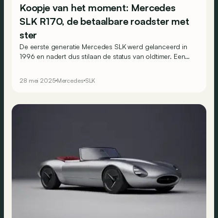
Koopje van het moment: Mercedes
SLK R170, de betaalbare roadster met
ster
De eerste generatie Mercedes SLK werd gelanceerd in
1996 en nadert dus stilaan de status van oldtimer. Een
toekomstige klassieker voor ritjes in open lucht met een
modern comfort aan een toegankelijke prijs?
28 mei 2025
Mercedes
SLK